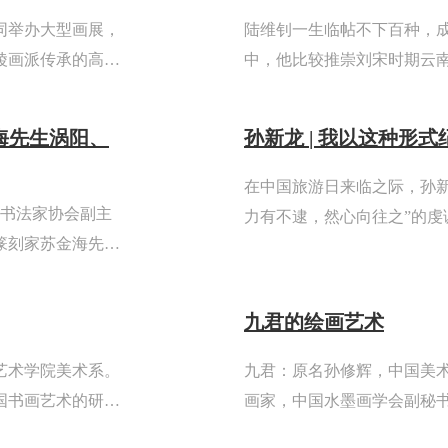
同举办大型画展，
陆维钊一生临帖不下百种，
陵画派传承的高度
中，他比较推崇刘宋时期云
和鼓励。
以及行草书的书写实践从这
对《爨龙颜碑》的吸收窥探
海先生涡阳、
孙新龙 | 我以这种形
在中国旅游日来临之际，孙
市书法家协会副主
力有不逮，然心向往之”的
篆刻家苏金海先生
许多人忙于在既有轨道上“内
戴昆一行七人，莅
化奔赴——将游记转化为印谱
.
九君的绘画艺术
京艺术学院美术系。
九君：原名孙修辉，中国美
国书画艺术的研究
画家，中国水墨画学会副秘
馆和中南海收藏。
市画院专职画家。师从卢禹