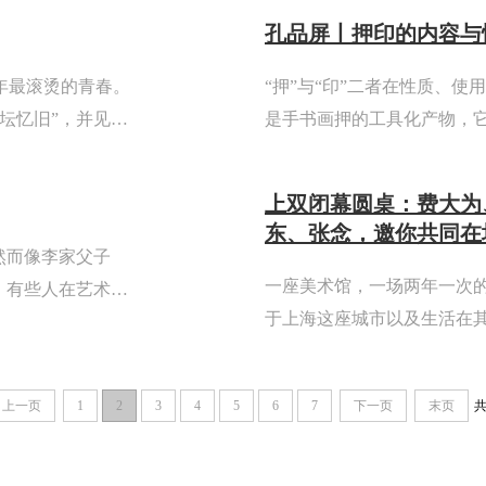
孔品屏丨押印的内容与
年最滚烫的青春。
“押”与“印”二者在性质、使
坛忆旧”，并见到
是手书画押的工具化产物，
法联展》老资
文书上又出现了雕版印刷的
本文以押印实物和文书上的押迹
上双闭幕圆桌：费大为
东、张念，邀你共同在
然而像李家父子
一座美术馆，一场两年一次
。有些人在艺术创
于上海这座城市以及生活在
己的新路，也不会
2012年移师PSA后，通过“
其...
步：历史的矛盾性”、“水体”、
上一页
1
2
3
4
5
6
7
下一页
末页