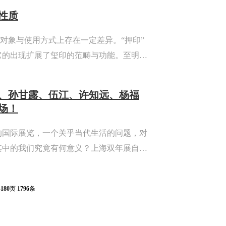
性质
用对象与使用方式上存在一定差异。“押印”
它的出现扩展了玺印的范畴与功能。至明代
官员押记，这是押印工具化的进一步延伸。
为研究对象，对“押”...
、孙甘露、伍江、许知远、杨福
场！
的国际展览，一个关乎当代生活的问题，对
其中的我们究竟有何意义？上海双年展自
重新发电”、“社会工厂”、“何不再问”、“禹
“宇宙电影”，...
共
180
页
1796
条