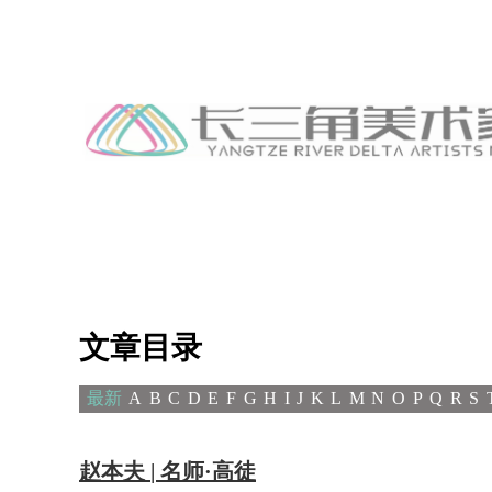
文章目录
最新
A
B
C
D
E
F
G
H
I
J
K
L
M
N
O
P
Q
R
S
赵本夫 | 名师·高徒