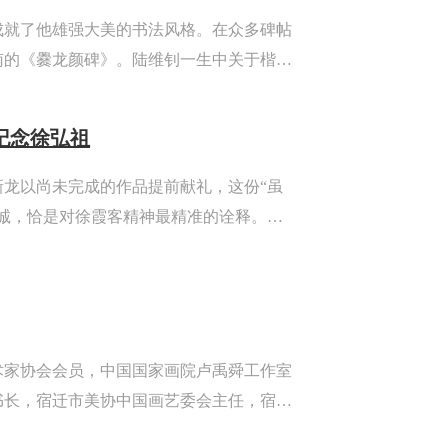
成就了他雄强大美的书法风格。在众多碑帖
南的《爨龙颜碑》。陆维钊一生中关于楷书
块碑里提取了许多元素。本文试着从陆维钊
其书法风格的创造。
式纪念徐弘祖
新龙以尚未完成的作品提前献礼，这份“虽
虔诚，恰是对徐霞客精神最精准的诠释。当
卷”，他却选择用篆刻完成一场“破圈”的文
，让行走凝固为金石。这组...
术家协会会员，中国国家画院卢禹舜工作室
书长，宿迁市美协中国画艺委会主任，宿迁
舜、刘国辉、王赞、王玉伦等。