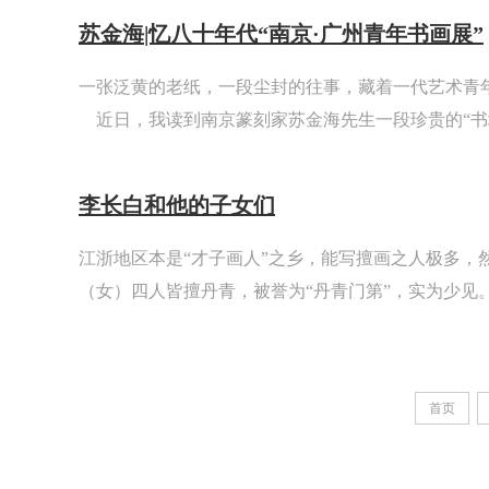
现为一级美术师，中国美术家协会会员，江苏省新...
苏金海|忆八十年代“南京·广州青年书画展”
一张泛黄的老纸，一段尘封的往事，藏着一代艺术青
近日，我读到南京篆刻家苏金海先生一段珍贵的“书
他珍藏多年、早已纸页泛黄的《南京·广州青年美术书
料。这份跨越近半个世纪的史料，对南京艺坛而言...
李长白和他的子女们
江浙地区本是“才子画人”之乡，能写擅画之人极多，
（女）四人皆擅丹青，被誉为“丹青门第”，实为少见
作上，循规蹈矩，浅尝辄止，随遇而安都不能走出自
留有凝重的足迹。只有真诚的艺术追求者，择一而从，穷
首页