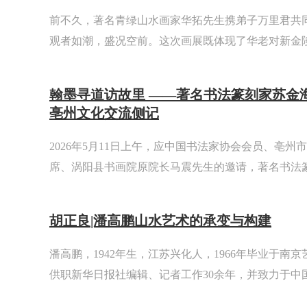
前不久，著名青绿山水画家华拓先生携弟子万里君共
观者如潮，盛况空前。这次画展既体现了华老对新金
重视，又表明他对这位关门弟子创作成果的充分肯定
翰墨寻道访故里 ——著名书法篆刻家苏金
亳州文化交流侧记
2026年5月11日上午，应中国书法家协会会员、亳州
席、涡阳县书画院原院长马震先生的邀请，著名书法
携学生任家霖、吴卫东、庞跟泽、冯忠国、卢政新、
临老子故里——涡阳，开启了一场以“道文化探源”为..
胡正良|潘高鹏山水艺术的承变与构建
潘高鹏，1942年生，江苏兴化人，1966年毕业于南
供职新华日报社编辑、记者工作30余年，并致力于中
与创作。7幅山水画分别被中国美术馆、江苏省美术