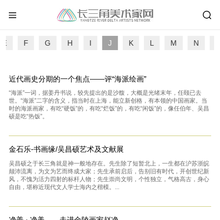
E
F
G
H
I
J
K
L
M
N
近代画史分期的一个焦点——评“海派绘画”
“海派”一词，据姜丹书说，较先提出的是沙馥，大概是光绪末年，任颐已去
世。“海派”二字的含义，指当时在上海，能立新创格，有本领的中国画家。当
时的海派画家，有吃“硬饭”的，有吃“烂饭”的，有吃“闲饭”的，像任伯年、吴昌
硕是吃“热饭”。
金石乐-书画缘/吴昌硕艺术及文献展
吴昌硕之于长三角就是神一般地存在。先生除了短暂北上，一生都在沪苏浙皖
颠沛流离，为文为艺而终成大家；先生承前启后，告别旧有时代，开创世纪新
风，不愧为活力四射的标杆人物；先生崇尚文明，个性独立，气格高古，身心
自由，堪称近现代文人学士海内之楷模。...
净善 · 净美——走进金陵画家赵净