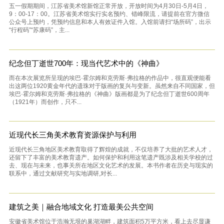
五一假期期间，江苏省美术馆新馆正常开放，开放时间为4月30日-5月4日，
9：00-17：00。江苏省美术馆实行实名预约、错峰限流，请提前在官方微信
公众号上预约，凭预约信息和本人有效证件入馆。入馆前请扫“场所码”，出示
“行程码”“苏康码”，主...
纪念但丁逝世700年：现当代艺术中的《神曲》
而在本次展览所呈现的埃巴·霍尔姆和克劳斯·弗拉格的作品中，很直观便能看
出这两位1920黄金年代的遗珠对于版画的复兴与变新。虽然来自不同国家，但
埃巴·霍尔姆和克劳斯·弗拉格的《神曲》版画都是为了纪念但丁逝世600周年
（1921年）而创作，只不...
近现代长三角美术教育资源保护与利用
近现代长三角地区美术教育取得了辉煌的成就，不仅培养了大批的艺术人才，
还留下了丰富的美术教育遗产。如何保护和利用这笔遗产既涉及相关学校的过
去、现在与未来，也事关所在地区文化艺术的发展。本书作者在历史与现实的
联系中，通过文献研究与实地调研,对长...
建筑之美｜融合地域文化 打造最美公共空间
安徽省美术馆位于浩瀚无垠的巢湖湖畔，建筑面积5万平方米，看上去尽显谦