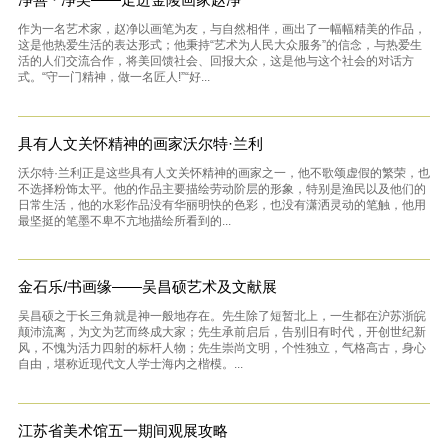
作为一名艺术家，赵净以画笔为友，与自然相伴，画出了一幅幅精美的作品，
这是他热爱生活的表达形式；他秉持“艺术为人民大众服务”的信念，与热爱生
活的人们交流合作，将美回馈社会、回报大众，这是他与这个社会的对话方
式。“守一门精神，做一名匠人!”“好...
具有人文关怀精神的画家沃尔特·兰利
沃尔特·兰利正是这些具有人文关怀精神的画家之一，他不歌颂虚假的繁荣，也
不选择粉饰太平。他的作品主要描绘劳动阶层的形象，特别是渔民以及他们的
日常生活，他的水彩作品没有华丽明快的色彩，也没有潇洒灵动的笔触，他用
最坚挺的笔墨不卑不亢地描绘所看到的...
金石乐/书画缘——吴昌硕艺术及文献展
吴昌硕之于长三角就是神一般地存在。先生除了短暂北上，一生都在沪苏浙皖
颠沛流离，为文为艺而终成大家；先生承前启后，告别旧有时代，开创世纪新
风，不愧为活力四射的标杆人物；先生崇尚文明，个性独立，气格高古，身心
自由，堪称近现代文人学士海内之楷模。...
江苏省美术馆五一期间观展攻略