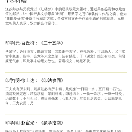
字艺术作品
江苏邮政与元视觉以《红楼梦》中的经典场景为题材，通过具备鉴赏和收藏价
值的邮品，让中国经典文学形象“出圈”，用数字之“形”承载传世作品之魂，也为
“集邮爱好者”开辟了收藏新方式，是双方对文创合作新业态的形式创新。元视
觉相关人表示，双方的合作是传...
印学|元-吾丘衍：《三十五举》
学篆字，必须博古，能识古器，其款识中古字，神气敦朴，可以助人。又可知
古字象形、指事、会意等未变之笔，皆有妙处，于《说文》始知有味矣。前贤
篆乏气象，即此事未尝用力故也。若看模文，终是不及。
印学|明-徐上达：《印法参同》
工夫或有所未到，则篆刻必有所未精，此何嫌"十日画一水，五日画一石"也。
须是凝神定志，精益求精，篆刻既成，印越纸上，一番一吹求，一疵一针灸，
历试数十，不可但已，将目睇毫末，心算无垠，尽美且尽善矣。毋曰篆刻几
何，工力安用，乃...
印学|明-赵宦光：《篆学指南》
晚明高士赵宦光“泛滥经书，贯串百家，策名上庠”，是中华文化的经典人物；