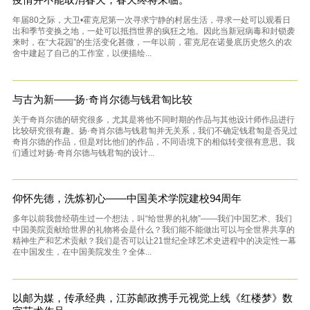
年届80之际，大卫•霍克尼第一次寻求宁静的村居生活，寻求一处可以观看日
出和季节变换之地，一处可以抵挡世界的疯狂之地。因此当新冠病毒和封锁袭
来时，在“大花园”的生活变化甚微，一年以前，霍克尼在诺曼底历史悠久的农
舍中建起了自己的工作室，以便描绘...
与古为新——扬·奇肖尔德与钱君匋比较
关于奇肖尔德的研究很多，尤其是将他不同时期的作品与其他设计师作品进行
比较研究很有趣。扬·奇肖尔德与钱君匋并无关系，我们不确定钱君匋是否见过
奇肖尔德的作品，但是对比他们的作品，不同语境下的相似转变很有意思。我
们通过对扬·奇肖尔德与钱君匋的设计...
仰怀先德，洗炼初心——中国美术学院建校94周年
多年以前我曾经萌生过一个想法，叫“给世界的礼物”——我们中国艺术、我们
中国美院贡献给世界的礼物将会是什么？我们能不能做出可以与全世界共享的
精神生产和艺术贡献？我们是否可以让21世纪全球艺术史进程中的决定性一幕
在中国发生，在中国美院发生？全体...
以邮为媒，传承经典，江苏邮政携手元视觉上线《红楼梦》数