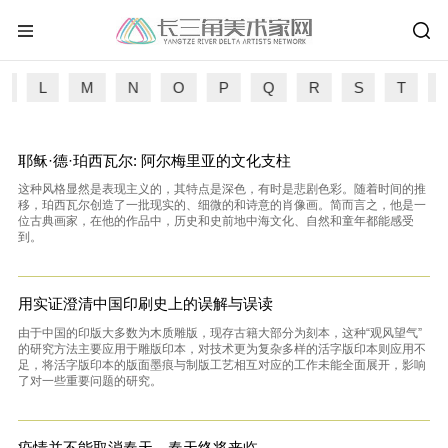
K
L
M
N
O
P
Q
R
S
T
耶稣·德·珀西瓦尔: 阿尔梅里亚的文化支柱
这种风格显然是表现主义的，其特点是深色，有时是悲剧色彩。随着时间的推
移，珀西瓦尔创造了一批现实的、细微的和诗意的肖像画。简而言之，他是一
位古典画家，在他的作品中，历史和史前地中海文化、自然和童年都能感受
到。
用实证澄清中国印刷史上的误解与误读
由于中国的印版大多数为木质雕版，现存古籍大部分为刻本，这种“观风望气”
的研究方法主要应用于雕版印本，对技术更为复杂多样的活字版印本则应用不
足，将活字版印本的版面墨痕与制版工艺相互对应的工作未能全面展开，影响
了对一些重要问题的研究。
疫情并不能取消春天，春天终将来临。