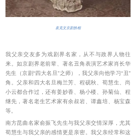
袁克文京剧扮相
我父亲交友多为戏剧界名家，从不与政界人物往
来。如京剧界老前辈、著名丑角表演艺术家肖长华
先生（京剧“四大名旦”之师），我父亲向他学习“丑”
角。
父亲和四大名旦梅兰芳、程砚秋、荀慧生、尚
小云都合作过，还有姜妙香、杨小楼、孙菊仙、程
继先，著名老生艺术家有余叔岩、谭鑫培、杨宝森
等。
南方昆曲名家俞振飞先生与我父亲交情深厚，尤其
荀慧生与我父亲的感情更是亲密。
我父亲经常和这