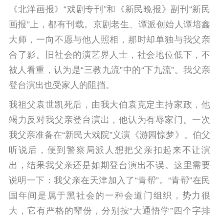
《北洋画报》“戏剧专刊”和《新民晚报》副刊“新民
画报”上，都有刊载。
京剧老生、谭派创始人谭培鑫
大师，一向不愿与他人照相，那时却单独与我父亲
合了影。
旧社会的演艺界人士，社会地位低下，不
被人看重，认为是“三教九流”中的“下九流”。我父亲
登台演出也受家人的阻挡。
我祖父袁世凯死后，由我大伯袁克定主持家政，他
竭力反对我父亲登台演出，他认为有辱家门。
一次
我父亲准备在“新民大戏院”义演《游园惊梦》。伯父
听说后，便到警察局派人想把父亲扣起来不让演
出，结果我父亲还是如期登台演出不误。
这里需要
说明一下：我父亲在天津加入了“青帮”。“青帮”在民
国年间是属于黑社会的一种会道门组织，势力很
大，它有严格的辈份，分别按“大通悟学”四个字排