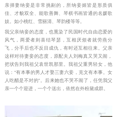
亲择妻纳妾是非常挑剔的，所纳妾姬皆是形质俱
佳、才貌双全、能歌善舞、琴棋书画皆通的名媛歌
妓。如小桃红、雪丽清、琴韵楼等等。
我父亲纳妾的态度，也熏染了民国时代自由恋爱的
风气，两爱者则喜结琴瑟，互相厌烦者就劳燕分
飞，分手后也不反目成仇，有时还互相往来。
父亲
这样对待妻妾的态度，原配夫人刘梅真又哭又闹，
把状告到我祖父袁世凯那里。
我祖父重男轻女，他
说：“有本事的男人才娶三妻六妾，克文有本事。女
人吃醋是不对的”。
后来她也不哭不闹了，任凭我父
亲一个个迎进，一个个送出，依然在外粉黛成群。