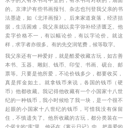
求字的人有求书写中堂的，有求书写对联的，扇面
的。京津沪有些书画报刊、杂志也刊登我父亲的书
法墨迹，如《北洋画报》。
后来家道衰落，经济拮
据，生活困难，我父亲就以卖字弥补经济匮乏。他
卖字价格不一，有以幅论价，有以字论价。就这
样，求字者亦很多。有的先交润笔费，候等取字。
我父亲还有一种爱好，就是酷爱收藏古玩，如古善
本书、玉器、雕刻、钱币、印玺、书画、砚台、邮
票等。只要是他所爱，不论价钱多少，都要收买，
真是挥金如土。
就拿钱币来说，各国的钱币（硬
币）他都收藏。
我记得他收藏有一个小国家十八世
纪的一种钱币，我小时候给了我一块，是一个很不
起眼的小国家十八世纪的钱币，可惜我没有保留
住，不慎遗失了。
他所收藏的古玩，都分类装在一
个偌大的“库”里。他还在《寒云日记》中，把喜爱的