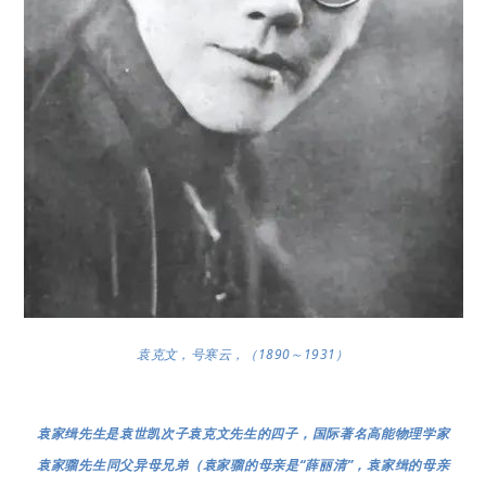
袁克文，号寒云，（1890～1931）
袁家缉先生是袁世凯次子袁克文先生的四子，国际著名高能物理学家
袁家骝先生同父异母兄弟（袁家骝的母亲是“薛丽清”，袁家缉的母亲