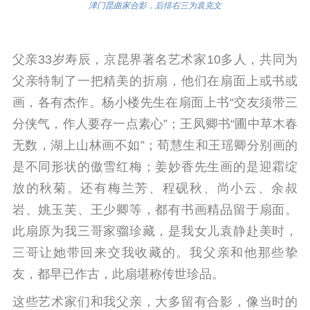
津门昆曲家合影，后排右三为袁克文
父亲33岁寿辰，京昆界著名艺术家10多人，共同为
父亲特制了一把精美的折扇，他们在扇面上或书或
画，各有杰作。
杨小楼先生在扇面上书“交友须带三
分侠气，作人要存一点素心”；王凤卿书“圃中草木春
无数，湖上山林画不如”；荀慧生和王瑶卿分别画的
是不同形状的傲雪红梅；姜妙香先生画的是迎霜绽
放的秋菊。
还有梅兰芳、程砚秋、尚小云、余叔
岩、姚玉芙、王少卿等，都有书画精品留于扇面。
此扇原为我三哥家骝珍藏，是我女儿袁静赴美时，
三哥让她带回来交我收藏的。我父亲和他那些挚
友，都早已作古，此扇堪称传世珍品。
这些艺术家们和我父亲，大多留有合影，像当时的