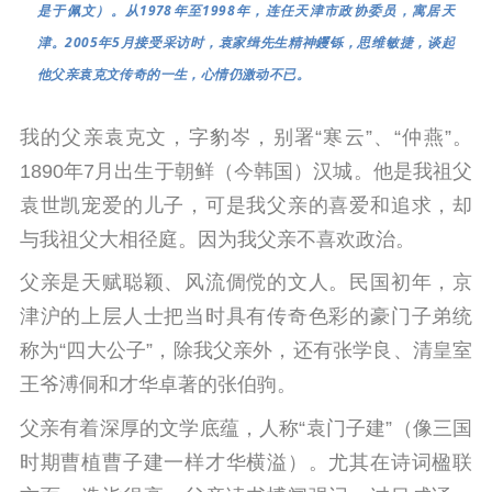
是于佩文）。从1978年至1998年，连任天津市政协委员，寓居天
津。2005年5月接受采访时，袁家缉先生精神钁铄，思维敏捷，谈起
他父亲袁克文传奇的一生，心情仍激动不已。
我的父亲袁克文，字豹岑，别署“寒云”、“仲燕”。
1890年7月出生于朝鲜（今韩国）汉城。他是我祖父
袁世凯宠爱的儿子，可是我父亲的喜爱和追求，却
与我祖父大相径庭。因为我父亲不喜欢政治。
父亲是天赋聪颖、风流倜傥的文人。民国初年，京
津沪的上层人士把当时具有传奇色彩的豪门子弟统
称为“四大公子”，除我父亲外，还有张学良、清皇室
王爷溥侗和才华卓著的张伯驹。
父亲有着深厚的文学底蕴，人称“袁门子建”（像三国
时期曹植曹子建一样才华横溢）。尤其在诗词楹联