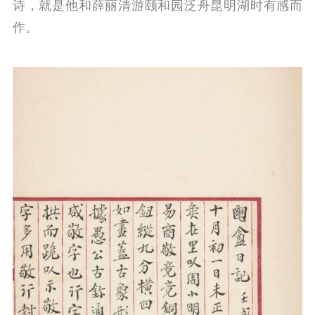
诗，就是他和薛丽清游颐和园泛舟昆明湖时有感而
作。