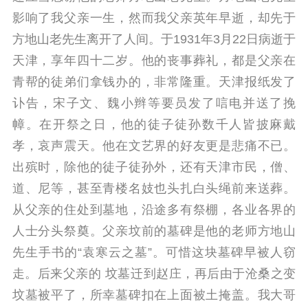
影响了我父亲一生，然而我父亲英年早逝，却先于
方地山老先生离开了人间。于1931年3月22日病逝于
天津，享年四十二岁。
他的丧事葬礼，都是父亲在
青帮的徒弟们拿钱办的，非常隆重。天津报纸发了
讣告，宋子文、魏小辫等要员发了唁电并送了挽
幛。
在开祭之日，他的徒子徒孙数千人皆披麻戴
孝，哀声震天。他在文艺界的好友更是悲痛不已。
出殡时，除他的徒子徒孙外，还有天津市民，僧、
道、尼等，甚至青楼名妓也头扎白头绳前来送葬。
从父亲的住处到墓地，沿途多有祭棚，各业各界的
人士分头祭奠。父亲坟前的墓碑是他的老师方地山
先生手书的“袁寒云之墓”。
可惜这块墓碑早被人窃
走。后来父亲的 坟墓迁到赵庄，再后由于沧桑之变
坟墓被平了，所幸墓碑扣在上面被土掩盖。
我大哥