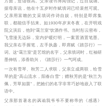
方面，造诣很高。父亲读书博闻强记，过目成诵。
据母亲说，他在十五岁时作赋填词已经裴然可观。
父亲用富瞻的文采填词作诗自娱，特别是即席集
联，都能信手拈来。如1930年岁末冬夜，在开明戏
院义演后，他到“霭兰室”饮酒作书。
当时彤云密布，
飞雪漫无边际，室内炉暖灯明，一案置酒置笔墨。
我父亲右手握笔，左手执盏，即席赋《踏莎行》一
词。
这“霭兰室”是艺馆的名字，父亲填词时，红袖研
墨伸纸，添香助兴，《踏莎行》一气呵成。
一次有雪琴、秋芳二人求联，父亲立成两联，给雪
琴的是“高山流水，阳春白雪”；赠秋芳的是“秋兰为
佩，芳草如茵”，把她们的名字非常巧妙地嵌入了联
语中。
父亲那首著名的讽谕我爷爷不要称帝的《感遇》