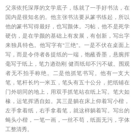
父亲依托深厚的文学底子，练就了一手好书法，在
国内是很知名的。他主张书法要从篆书练起，所以
他的篆书写得最好，也写颜体。
习帖，他不是死学
硬仿，是在学颜的基础上有发展，有创新，写出字
来独具特色。他写字有“三绝”。
一是不伏在桌面上
写，而是令侍者各提纸的一端，饱蘸香墨，悬腕挥
毫写于纸上，笔力遒劲刚 健而纸却不污不破。围观
者无不拍手称绝。
二是他抓笔书写。他有一支大
笔，笔杆长约一米五，笔头有五十公分，把纸铺在
门外胡同的地上，用双手抓笔站在纸上写。笔大如
椽，运笔挥洒自如。
其三是躺在床上仰着写小楷，
左手拿着纸，右手拿着笔，就这样躺着写。写出的
蝇头小楷，一笔一画，一丝不苟，纸面无污，字体
工整清秀。