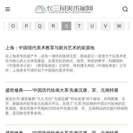
N
O
P
Q
R
S
T
U
V
W
上海：中国现代美术教育与新兴艺术的策源地
在上海美专的遗产中，还有一项特别值得注意，那就是它一直致力于以美术史
论为核心的人文体系建设。从黄宾虹的画法、画理、画史的教学，到滕固的
《中国美术小史》《唐宋绘画史》之研究，再到潘天寿的《中国绘画史》之写
作，上海美专可谓开创了中国现代美术学研...
盛世修典——‘中国历代绘画大系’先秦汉唐、宋、元画特展
展览分为“盛世修典”“久久为功”“大国宝藏”“转化发展”四个板块，利用图像、文
字、新媒体科技等多元化展示手法，呈现了“大系”所反映的中国古代绘画的宏
富成就。展览里集中亮相的1500余件先秦汉唐、宋、元画精品的出版打样稿档
案，是流散在世界各地...
盛世修典——‘中国历代绘画大系’先秦汉唐、宋、元画特展