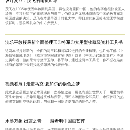
设计复旦：茂飞的建筑世界
茂飞在1935年便因年龄回到美国，再也没有重回中国，他的名字也很快被国人
淡忘；不过他留下的建筑理念与遗产，仍然无声无息地影响着中国的教育家对
校园建设的决策。茂飞在华最早设计雅礼大学、即日后的麻园岭湘雅医学院建
筑群时，那位雅礼会的中方负责人、...
沈乐平教授最新全面整理玉印将军印实用型收藏级资料工具书
这两本书是最新的、全面的对玉印和将军印进行的专业梳理。也许你了解《上
海博物馆藏印选》《故宫博物院藏古玺印选》或者《中国历代篆刻集粹》等通
史类印谱，但如果你专擅于玉印、将军印，通过这两本工具书，你不必在浩如
烟海的印谱中去翻找这类印风的代表佳作...
视频看展 | 走进马克·夏加尔的物色之梦
此次展览是夏加尔艺术灵魂的一次盛情邀请：用色彩感知世界万千，用爱情书
写生命信仰，用希望超越灾难与疾苦，用艺术唤醒热爱和美好。永恒梦境的热
烈将穿越时空抵达此刻，与你我一同织造夏加尔的物色之梦。
水墨万象·出蓝之青——裴希明中国画艺评
师古是临摹历代经典画作，从传统中汲取精华。这一点，我从不怀疑希明对传