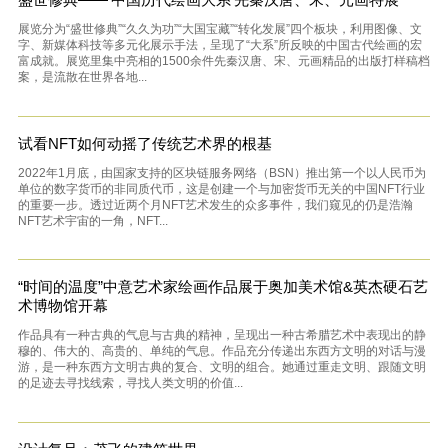
展览分为“盛世修典”“久久为功”“大国宝藏”“转化发展”四个板块，利用图像、文
字、新媒体科技等多元化展示手法，呈现了“大系”所反映的中国古代绘画的宏
富成就。展览里集中亮相的1500余件先秦汉唐、宋、元画精品的出版打样稿档
案，是流散在世界各地...
试看NFT如何动摇了传统艺术界的根基
2022年1月底，由国家支持的区块链服务网络（BSN）推出第一个以人民币为
单位的数字货币的非同质代币，这是创建一个与加密货币无关的中国NFT行业
的重要一步。透过近两个月NFT艺术发生的众多事件，我们窥见的仍是浩瀚
NFT艺术宇宙的一角，NFT...
“时间的温度”中意艺术家绘画作品展于奥加美术馆&英杰硬石艺
术博物馆开幕
作品具有一种古典的气息与古典的精神，呈现出一种古希腊艺术中表现出的静
穆的、伟大的、高贵的、单纯的气息。作品充分传递出东西方文明的对话与漫
游，是一种东西方文明古典的复合、文明的组合。她通过重走文明、跟随文明
的足迹去寻找线索，寻找人类文明的价值...