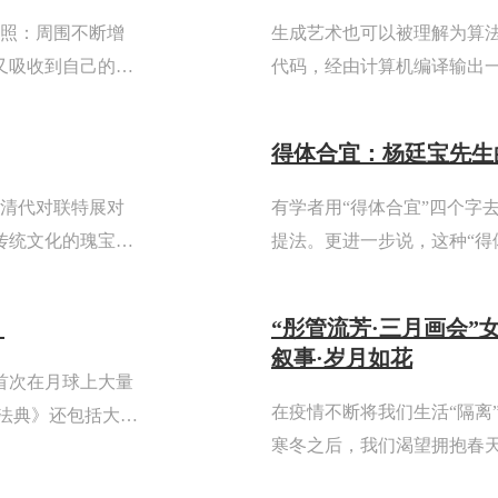
写照：周围不断增
生成艺术也可以被理解为算
又吸收到自己的身
代码，经由计算机编译输出
画出她看到的世
能以有趣的方式推进数字边
孩感到...
输出。生成艺术可以被视为
得体合宜：杨廷宝先生
藏清代对联特展对
有学者用“得体合宜”四个字
传统文化的瑰宝。
提法。更进一步说，这种“得
大门、厅堂、壁
的水准与境界。从他不拘一
人风格，他仿佛只是将时代风
！
“彤管流芳·三月画会”
叙事·岁月如花
来首次在月球上大量
在疫情不断将我们生活“隔离
法典》还包括大量
寒冬之后，我们渴望拥抱春天
第二十三回，她们用作品叙