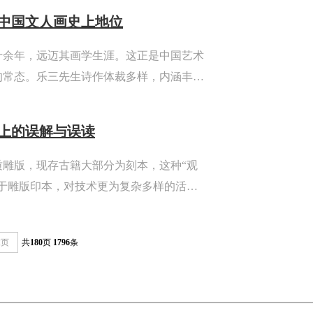
中国文人画史上地位
十余年，远迈其画学生涯。这正是中国艺术
的常态。乐三先生诗作体裁多样，内涵丰
踪，亦发道艺之微，而观瞻乐三先生诗书画
觌面之幸。特别是其花鸟与山水之...
上的误解与误读
质雕版，现存古籍大部分为刻本，这种“观
用于雕版印本，对技术更为复杂多样的活字
版印本的版面墨痕与制版工艺相互对应的工
一些重要问题的研究。
末页
共
180
页
1796
条