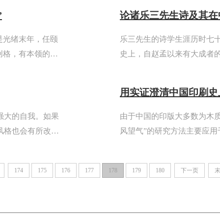
这个有声有色的春天。
”
论诸乐三先生诗及其在
是光绪末年，任颐
乐三先生的诗学生涯历时七
创格，有本领的中
史上，自赵孟以来有大成者
的，有吃“闲饭”
厚，风调多姿，既记岁月之
印，则不禁有与中国人文精神
用实证澄清中国印刷史
强大的自我。如果
由于中国的印版大多数为木
风格也会有所改变
风望气”的研究方法主要应
朝那个方向转变，
版印本则应用不足，将活字
作未能全面展开，影响了对
174
175
176
177
178
179
180
下一页