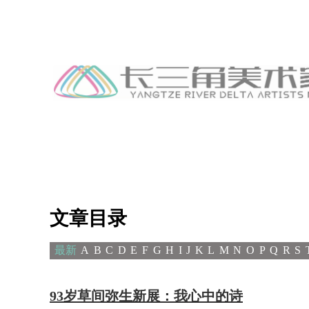
文章目录
最新
A
B
C
D
E
F
G
H
I
J
K
L
M
N
O
P
Q
R
S
93岁草间弥生新展：我心中的诗