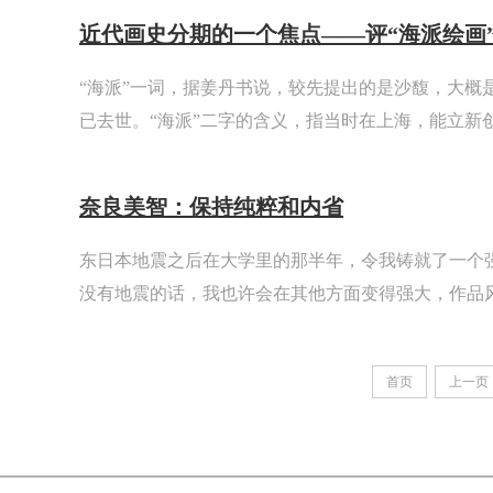
近代画史分期的一个焦点——评“海派绘画
“海派”一词，据姜丹书说，较先提出的是沙馥，大概
已去世。“海派”二字的含义，指当时在上海，能立新
国画家。当时的海派画家，有吃“硬饭”的，有吃“烂饭”
的，像任伯年、吴昌硕是吃“热饭”。
奈良美智：保持纯粹和内省
东日本地震之后在大学里的那半年，令我铸就了一个
没有地震的话，我也许会在其他方面变得强大，作品
吧。也有可能会变得更波普一些。但是，正因为没有
我才重新找回了自我 。
首页
上一页