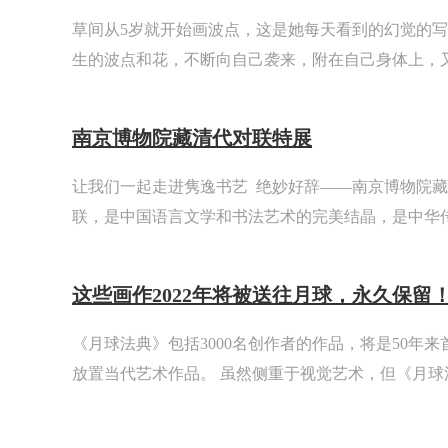
草间从5岁就开始画波点，这是她每天看到的幻觉的
生的波点和花，不断向自己袭来，附在自己身体上，
体里。在还没有意识到自己是在作画之前，她就开始
界。看到这样恐怖的幻觉还敢于画出来，是一个5岁的小
南京博物院藏清代对联特展
让我们一起走进隽逸书艺 绝妙好辞——南京博物院
联，是中国语言文学和书法艺术的完美结晶，是中华
01对联有哪些种类和作用？对联一般多悬挂或粘贴在
间、柱上，故又称“楹联”。根据内容、性质及
这些画作2022年将被送往月球，永久保留
《月球法典》包括3000名创作者的作品，将是50年
放置当代艺术作品。 虽然侧重于视觉艺术，但《月球
的当代书籍、故事、诗歌、音乐、散文等的收集。