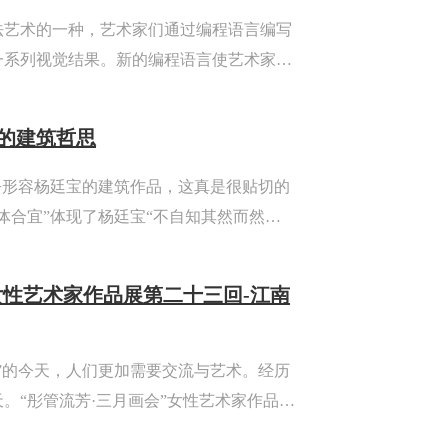
法艺术的一种，艺术家们通过编程语言编写
一系列视觉结果。新的编程语言使艺术家们
界，使得计算机将有序的输入处理成独特的
艺术创作与技术的高度结合。
的建筑哲思
去形容杨廷宝的建筑作品，这真是很贴切的
体合宜”体现了杨廷宝“不自知其然而然者”
格的设计中，我们感受不到杨廷宝强烈的个
气与因地制宜这两个方面...
女性艺术家作品展第二十三回-江南
”的今天，人们更加需要交流与艺术。经历
。“彤管流芳·三月画会”女性艺术家作品展
事江南，由自己来看岁月如花，将艺术带给