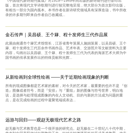
《中国现代新诗期刊集成》对1919—1949年间出版的新诗期刊进行影印出
版，首次将现代文学诗歌期刊进行较完整地呈现，绝大部分为首次影印出版，
有相当一部分为国内孤本。本书作者在新诗研究领域具有深厚造诣，书中所收
录的许多期刊即来自作者自己收藏或...
金石传声｜吴昌硕、王个簃、程十发师生三代作品展
此展由南通市个簃艺术馆馆长，江苏省青年策展人施娟策展，以吴昌硕、王个
簃、程十发师生三代百余件书画作品、艺术年表、交游照片等文献资料为主要
内容，勾画出以吴昌硕、王个簃、程十发师生三代为代表的海派艺术大师为中
国书画的传承发展作出的特殊贡献和光辉...
从新绘画到全球性绘画 ——关于近期绘画现象的判断
所有的现成图像都是艺术家的素材，对今天的艺术家，最重要的也许不是 『创
造』图像或者符号，而是『安排』与『重组』新的图像与符号世界，明白地
说，是选择与处理现成图像的内在人文动机、目的与新的方法成为问题的重
点，是在完成绘画的过程中凝聚笔端或表达...
远游与回归——观赵无极现代艺术之路
赵无极与艺术教育也是一个很开放的研究点。赵无极在二十世纪八十代中期，