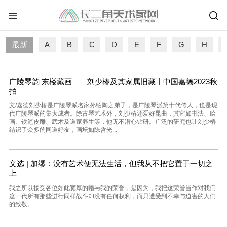
最新
A
B
C
D
E
F
G
H
I
广陵琴韵 东楼藏画——刘少椿及其家属旧藏丨中国嘉德2023秋
拍
文/嘉德刘少椿是广陵琴派名家孙绍陶之弟子，是广陵琴派第十代传人，也是现
代广陵琴派的集大成者。除古琴艺术外，刘少椿还爱好昆曲，其它如书法、绘
画、铁笔皮雕、武术及道家养生等，他无不潜心钻研。广泛的研究也让刘少椿
结识了众多的同道好友，画坛如陈含光...
文选 | 加缪：没有艺术便无法生活，但我从不把它置于一切之
上
我之所以接受各位如此宽厚的赠与我的荣誉，是因为，我把这荣誉当作对我们
这一代所有那些进行同样战斗却没有任何权利，而只遭受到不幸与迫害的人们
的致敬。