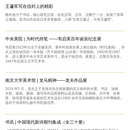
王蘧常写在信封上的精彩
晚年致力于书法，精心研究汉简，欲化汉简、汉帛、汉陶于一冶，拓展了章草
之领域。其书法作品在日本享誉极高，人称“古有王羲之，今有王蘧常”。
中央美院 | 为时代持笔 ——韦启美百年诞辰纪念展
韦启美1923年出生于安徽安庆。童年时就喜欢看上海出版的《时代漫画》，并
从父亲给他买的一本木版《芥子园画谱·山水卷》学画国画。1942年至1947
年，进入重庆中央大学艺术系学习，受业于徐悲鸿、黄显之、吕斯百等先生。
1947年赴国立北平艺术专...
南京大学美术馆 | 龙马精神——龙夫作品展
2019 年5 月，龙夫之子龙海东先生将家藏的其父创作的水墨、书法、油画、
水彩、版画、素描、速写等作品和资料以及吴良镛、忆明珠、武中奇、杜希
贤、徐培晨等诸多名家的艺术作品共计800 余件无偿捐赠给南京大学博物馆。
这对于传承和弘扬中华民族优秀...
书讯 | 中国现代新诗期刊集成（全三十册）