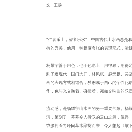
文 | 王扬
“仁者乐山，智者乐水”，中国古代山水画总是
持的秀美，他用一种极度夸张的表现形式，泼
杨耀宁善于用色，他于色彩上，用得狠，用得
到了近现代，国门大开，林风眠、赵无极、吴
画的表现方式相结合，独创属于自己的个性化
华，色与光交融着、碰撞着，宛如交响曲的乐
流动感，是杨耀宁山水画的另一重要气象。
杨
演，策划了一幕幕令人赞叹的云山之舞，值得
或簇拥着向峰间草木聚拢而来，令人想起《垓下