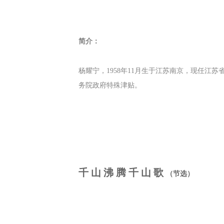
简介：
杨耀宁，1958年11月生于江苏南京，现任
务院政府特殊津贴。
千 山 沸 腾 千 山 歌
（节选）