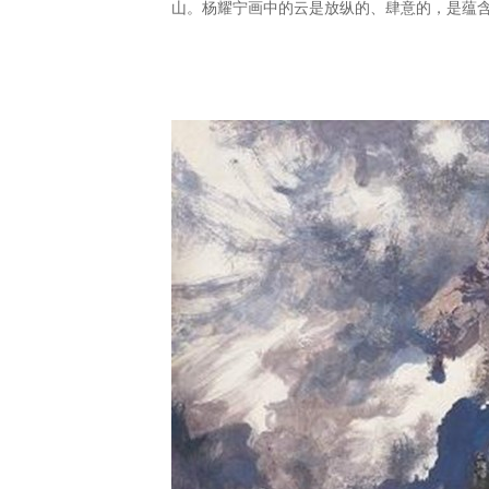
山。杨耀宁画中的云是放纵的、肆意的，是蕴含