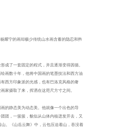
而杨耀宁的画却极少传统山水画含蓄的隐忍和矜
经形成了一套固定的程式，并且逐渐变得因循。
西绘画数十年，他将中国画的笔墨技法和西方油
面有西方印象派的光感，也有巴洛克风格的奢
被画家摄取了来，挥洒在这咫尺方寸之间。
国画的静态美为动态美。他就像一个出色的导
一团团，一簇簇，貌似从山体内核迸发开去，又
着山。《山岳云舞》中，云包压迫着山，吞没着