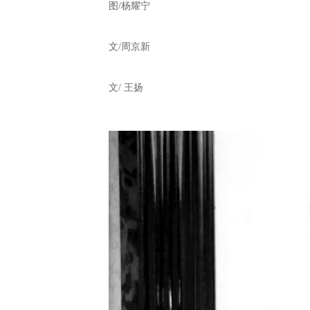
图/杨耀宁
文/周京新
文/ 王扬