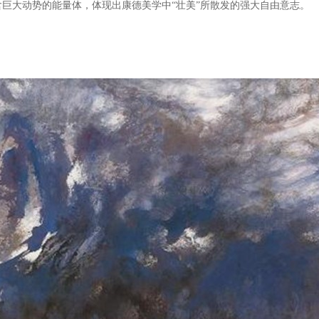
巨大动势的能量体，体现出康德美学中“壮美”所散发的强大自由意志。