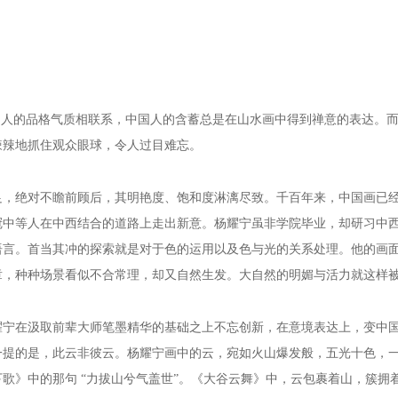
和人的品格气质相联系，
中国人的含蓄总是在山水画中得到禅意的表达。
辣辣地抓住观众眼球，令人过目难忘。
足，绝对不瞻前顾后，其明艳度、饱和度淋漓尽致。
千百年来，中国画已
冠中等人在中西结合的道路上走出新意。杨耀宁虽非学院毕业，却研习中
语言。首当其冲的探索就是对于色的运用以及色与光的关系处理。他的画
章，种种场景看似不合常理，却又自然生发。大自然的明媚与活力就这样
耀宁在汲取前辈大师笔墨精华的基础之上不忘创新，在意境表达上，变中
一提的是，此云非彼云。
杨耀宁画中的云，宛如火山爆发般，五光十色，
歌》中的那句 “力拔山兮气盖世”。《大谷云舞》中，云包裹着山，簇拥