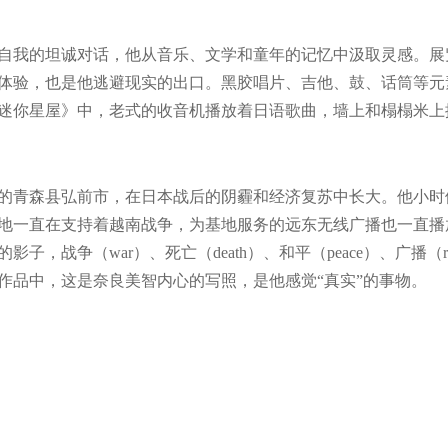
自我的坦诚对话，他从音乐、文学和童年的记忆中汲取灵感。展
体验，也是他逃避现实的出口。黑胶唱片、吉他、鼓、话筒等元
迷你星屋》中，老式的收音机播放着日语歌曲，墙上和榻榻米上
部的青森县弘前市，在日本战后的阴霾和经济复苏中长大。他小时
地一直在支持着越南战争，为基地服务的远东无线广播也一直播
，战争（war）、死亡（death）、和平（peace）、广播（ra
作品中，这是奈良美智内心的写照，是他感觉“真实”的事物。