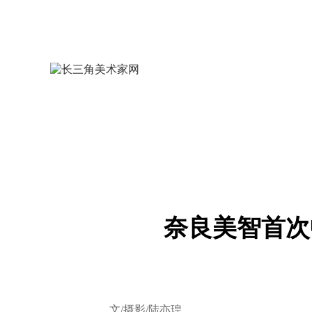
奈良美智首次
文/摄影/陆亦瑝