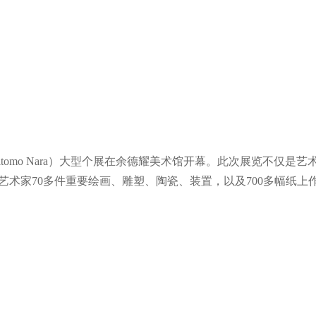
shitomo Nara）大型个展在余德耀美术馆开幕。此次展览不
艺术家70多件重要绘画、雕塑、陶瓷、装置，以及700多幅纸上