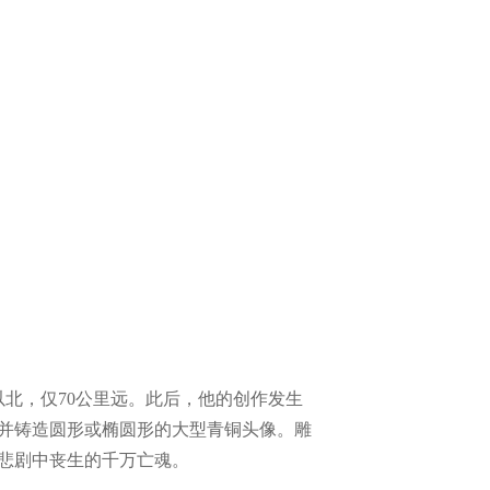
以北，仅70公里远。此后，他的创作发生
并铸造圆形或椭圆形的大型青铜头像。雕
悲剧中丧生的千万亡魂。