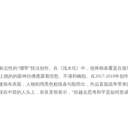
其标志性的“绷带”技法创作。在《浅水坑》中，他将棉条覆盖在
挑的的眼神仿佛透露着愤怒、不满和幽怨。在2017-2019年创
构建画布表面，人物则用黑色粗线条勾勒而出，作品直面战争带来
笑踩在中箭的人头上，奈良美智表示，“你越去思考和平是如何形成