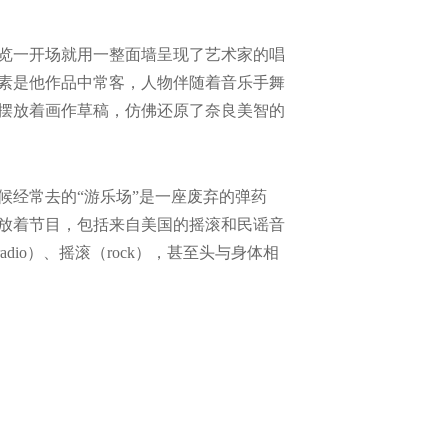
览一开场就用一整面墙呈现了艺术家的唱
素是他作品中常客，人物伴随着音乐手舞
摆放着画作草稿，仿佛还原了奈良美智的
候经常去的“游乐场”是一座废弃的弹药
放着节目，包括来自美国的摇滚和民谣音
dio）、摇滚（rock），甚至头与身体相