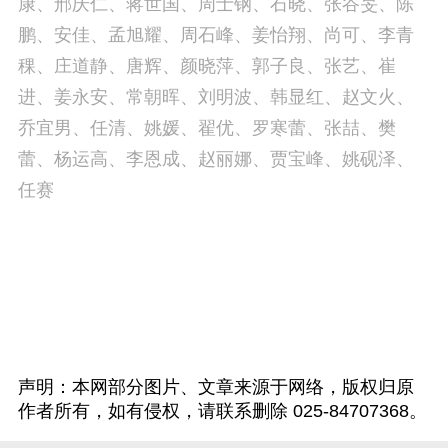
康、邢庆仁、蒋世国、周士钢、石晓、张谷旻、陈
鹏、安佳、孟旭耀、周石峰、姜怡翔、尚可、李青
稞、庄道静、唐辉、颜晓萍、郭子良、张艺、崔
进、姜永安、常朝晖、刘明波、韩显红、赵文火、
乔宜男、任清、姚媛、翟优、罗寒蕾、张喆、樊
蕾、杨运高、李恩成、赵丽娜、贾宝峰、姚砚泽、
任赛
声明：本网部分图片、文章来源于网络，版权归原
作者所有，如有侵权，请联系删除 025-84707368。