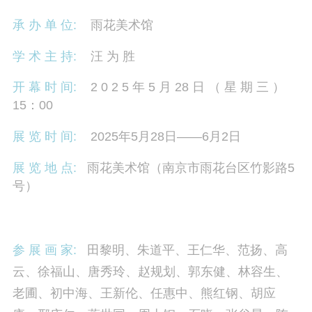
承 办 单 位:
雨花美术馆
学 术 主 持:
汪 为 胜
开 幕 时 间:
2 0 2 5 年 5 月 28 日 （ 星 期 三 ）
15：00
展 览 时 间:
2025年5月28日——6月2日
展 览 地 点:
雨花美术馆（南京市雨花台区竹影路5
号）
参 展 画 家:
田黎明、朱道平、王仁华、范扬、高
云、徐福山、唐秀玲、赵规划、郭东健、林容生、
老圃、初中海、王新伦、任惠中、熊红钢、胡应