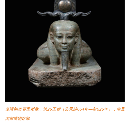
复活的奥赛里斯像，第26王朝（公元前664年—前525年），埃及
国家博物馆藏