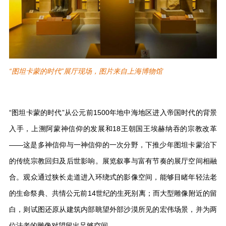
“图坦卡蒙的时代”展厅现场，图片来自上海博物馆
“图坦卡蒙的时代”从公元前1500年地中海地区进入帝国时代的背景
入手，上溯阿蒙神信仰的发展和18王朝国王埃赫纳吞的宗教改革
——这是多神信仰与一神信仰的一次分野，下推少年图坦卡蒙治下
的传统宗教回归及后世影响。展览叙事与富有节奏的展厅空间相融
合。观众通过狭长走道进入环绕式的影像空间，能够目睹年轻法老
的生命祭典、共情公元前14世纪的生死别离；而大型雕像附近的留
白，则试图还原从建筑内部眺望外部沙漠所见的宏伟场景，并为两
位法老的雕像对望留出足够空间。