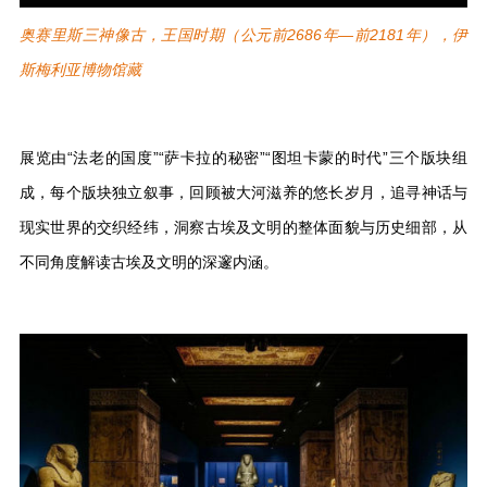
奥赛里斯三神像古，王国时期（公元前2686年—前2181年），伊
斯梅利亚博物馆藏
展览由“法老的国度”“萨卡拉的秘密”“图坦卡蒙的时代”三个版块组
成，每个版块独立叙事，回顾被大河滋养的悠长岁月，追寻神话与
现实世界的交织经纬，洞察古埃及文明的整体面貌与历史细部，从
不同角度解读古埃及文明的深邃内涵。