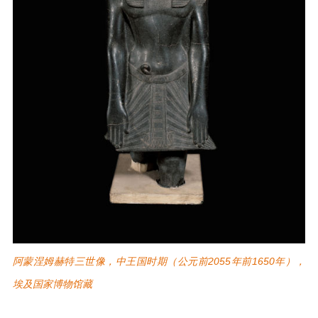
阿蒙涅姆赫特三世像，中王国时期（公元前2055年前1650年），
埃及国家博物馆藏