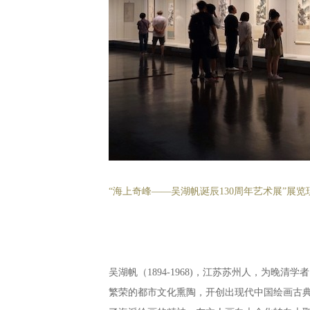
“海上奇峰——吴湖帆诞辰130周年艺术展”展览
吴湖帆（1894-1968)，江苏苏州人，为
繁荣的都市文化熏陶，开创出现代中国绘画古