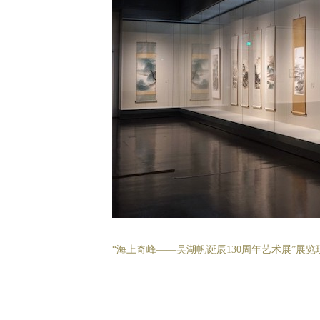
“海上奇峰——吴湖帆诞辰130周年艺术展”展览