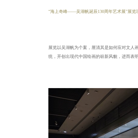
“海上奇峰——吴湖帆诞辰130周年艺术展”展览
展览以吴湖帆为个案，厘清其是如何应对文人
统，开创出现代中国绘画的崭新风貌，进而表