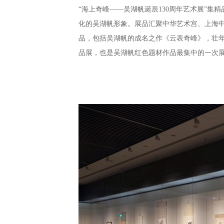
“海上奇峰——吴湖帆诞辰130周年艺术展”
化的吴湖帆形象。展品汇聚中华艺术宫、上海中
品，包括吴湖帆的成名之作《云表奇峰》，壮
品展，也是吴湖帆红色题材作品最集中的一次