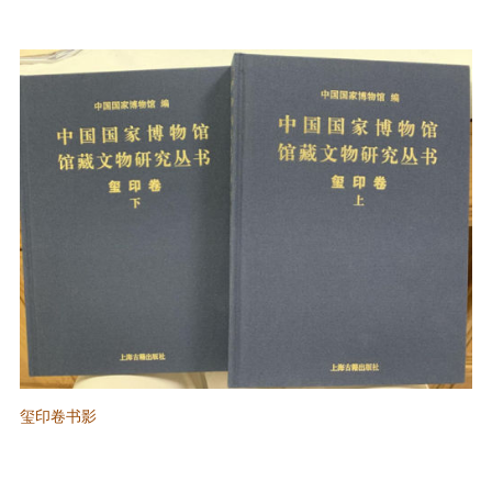
玺印卷书影