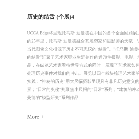
历史的结舌 (个展)4
UCCA Edge将呈现托马斯·迪曼德在中国的首个全面回顾
的25年里，托马斯·迪曼德融合其雕塑家和摄影师的天赋，
当代图像文化根源下历史不可思议的“结舌”。“托马斯·迪
的结舌”汇聚了艺术家职业生涯创作的近70件摄影、电影、
品，在纵览艺术家看待世界方式的同时，展现了艺术家如
处理历史事件对我们的冲击。展览以四个板块梳理艺术家
实践：“神秘的历史”用大尺幅摄影呈现具有非凡历史意义
景；“日常的奥秘”则聚焦小尺幅的“日常”系列；“建筑的冲
曼德的“模型研究”系列作品.
More +