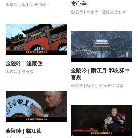
赏心亭
金陵吟 | 桂枝香·金陵怀古
金陵吟 | 水龙吟 · 登建康赏心亭
金陵吟｜渔家傲
金陵吟 | 酹江月·和友驿中
金陵吟｜渔家傲
言别
金陵吟 | 酹江月·和友驿中言别
金陵吟 | 临江仙