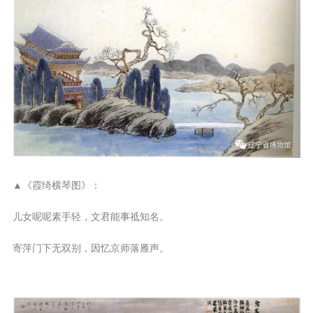
▲《霞绮横琴图》：
儿女呢呢素手轻，文君能事祗知名。
寄萍门下无双别，因忆京师落雁声。