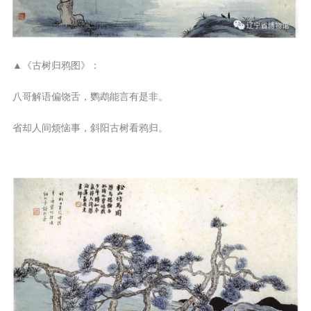
▲《古树归鸦图》：
八哥解语偏饶舌，鹦鹉能言有是非。
省却人间烦恼事，斜阳古树看鸦归。