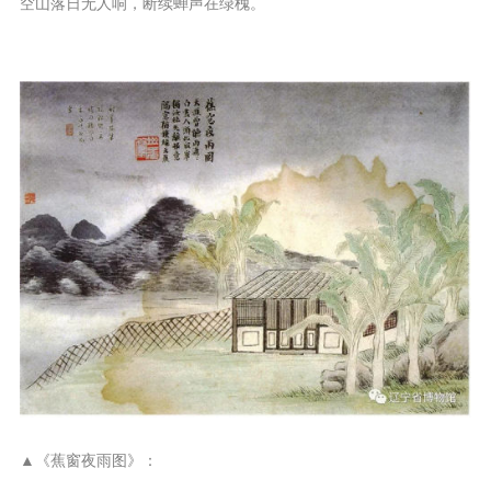
空山落日无人响，断续蝉声在绿槐。
▲《蕉窗夜雨图》：