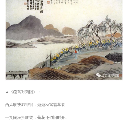
▲《疏篱对菊图》：
西风吹袂独徘徊，短短秋篱霜草衰。
一笑陶潜折腰罢，菊花还似旧时开。