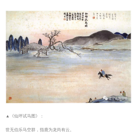
▲《仙坪试马图》：
世无伯乐马空群，指鹿为龙尚有云。