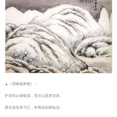
▲《雪峰梅梦图》：
护花何止隔银溪，雪冷山遥梦启迷。
愿化放翁身万亿，有梅花处醉如泥。