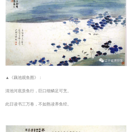
▲《藕池观鱼图》：
清池河底羡鱼行，巨口细鳞足可烹。
此日读书三万卷，不如熟读养鱼经。