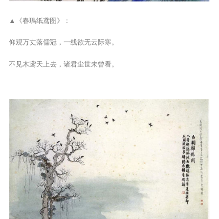
▲《春瑦纸鸢图》：
仰观万丈落儒冠，一线欲无云际寒。
不见木鸢天上去，诸君尘世未曾看。