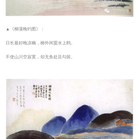
▲《柳溪晚钓图》：
日长最好晚凉幽，柳外闲盟水上鸥。
不使山川空寂寞，却无鱼处且勾留。