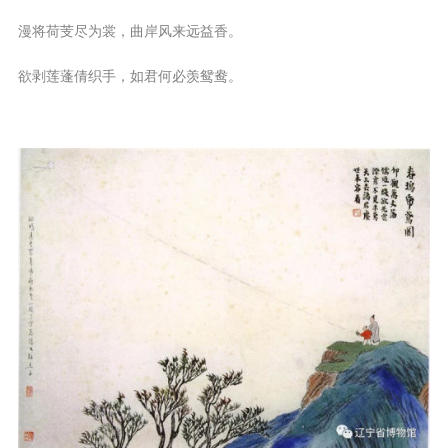
漫将荷芰尽为裳，曲岸风来远益香。
欲剥莲蓬倩织手，如君何必羡鸳鸯。