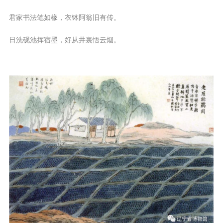
君家书法笔如椽，衣钵阿翁旧有传。
日洗砚池挥宿墨，好从井裏悟云烟。