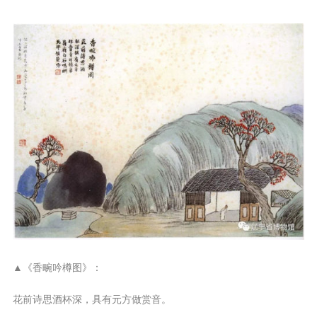
▲《香畹吟樽图》：
花前诗思酒杯深，具有元方做赏音。