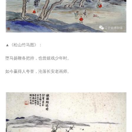
▲《松山竹马图》：
堕马扬鞭各把持，也曾嬉戏少年时。
如今赢得人夸誉，沦落长安老画师。