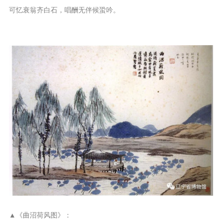
可忆衰翁齐白石，唱酬无伴候蛩吟。
▲《曲沼荷风图》：