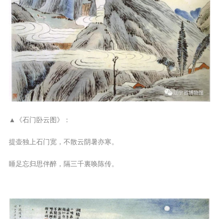
▲《石门卧云图》：
提壶独上石门宽，不散云阴暑亦寒。
睡足忘归思伴醉，隔三千裏唤陈传。