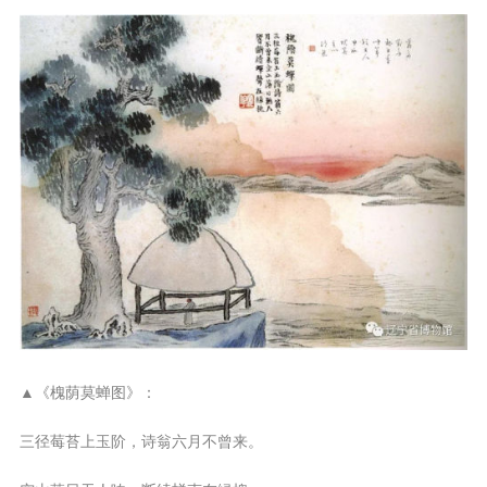
▲《槐荫莫蝉图》：
三径莓苔上玉阶，诗翁六月不曾来。