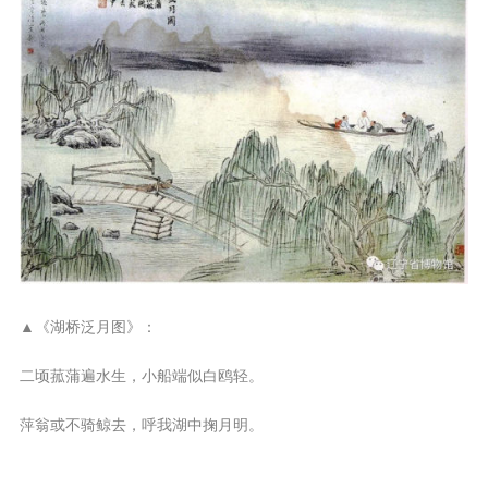
▲《湖桥泛月图》：
二顷菰蒲遍水生，小船端似白鸥轻。
萍翁或不骑鲸去，呼我湖中掬月明。