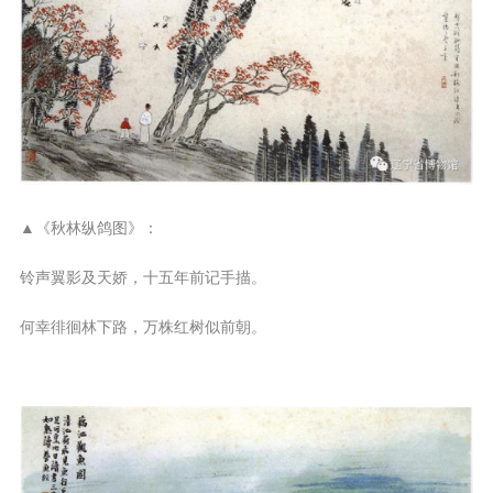
▲《秋林纵鸽图》：
铃声翼影及天娇，十五年前记手描。
何幸徘徊林下路，万株红树似前朝。