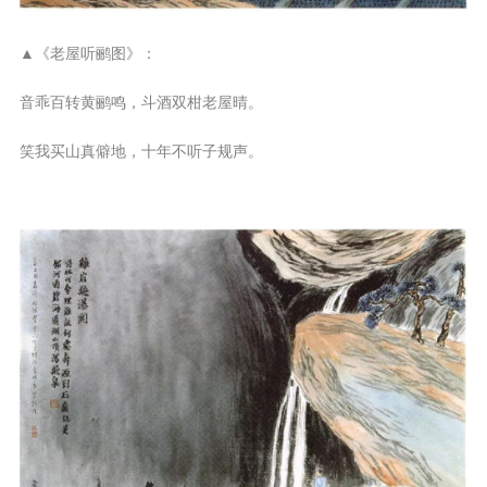
▲《老屋听鹂图》：
音乖百转黄鹂鸣，斗酒双柑老屋晴。
笑我买山真僻地，十年不听子规声。