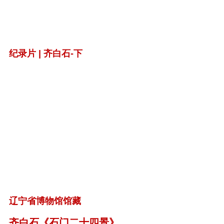
纪录片 | 齐白石-下
辽宁省博物馆馆藏
齐白石《石门二十四景》