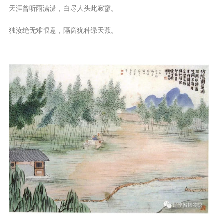
天涯曾听雨潇潇，白尽人头此寂寥。
独汝绝无难恨意，隔窗犹种绿天蕉。