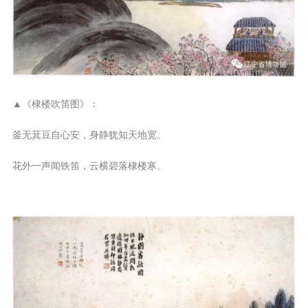
▲《棣楼吹笛图》：
釜无萁豆自心安，身静犹知天地宽。
花外一声闻铁笛，云横碧落棣楼寒。