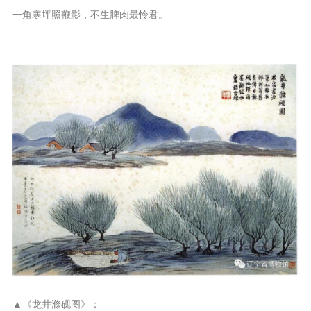
一角寒坪照鞭影，不生脾肉最怜君。
▲《龙井滌砚图》：