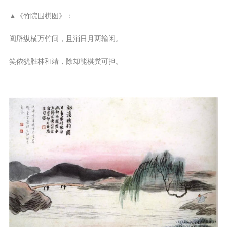
▲《竹院围棋图》：
阖辟纵横万竹间，且消日月两输闲。
笑侬犹胜林和靖，除却能棋粪可担。