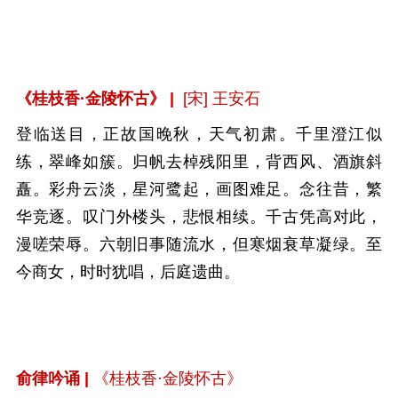
《桂枝香·金陵怀古》 |
[宋] 王安石
登临送目，正故国晚秋，天气初肃。千里澄江似
练，翠峰如簇。归帆去棹残阳里，背西风、酒旗斜
矗。彩舟云淡，星河鹭起，画图难足。念往昔，繁
华竞逐。叹门外楼头，悲恨相续。千古凭高对此，
漫嗟荣辱。六朝旧事随流水，但寒烟衰草凝绿。至
今商女，时时犹唱，后庭遗曲。
俞律吟诵 |
《桂枝香·金陵怀古》