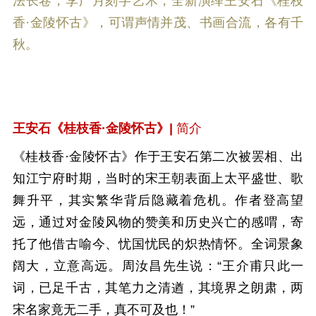
法长卷，李广月刻字艺术，全新演绎王安石《桂枝
香·金陵怀古》，可谓声情并茂、书画合流，各有千
秋。
王安石《桂枝香
·
金陵怀古》|
简介
《桂枝香·金陵怀古》作于王安石第二次被罢相、出
知江宁府时期，当时的宋王朝表面上太平盛世、歌
舞升平，其实繁华背后隐藏着危机。作者登高望
远，通过对金陵风物的赞美和历史兴亡的感喟，寄
托了他借古喻今、忧国忧民的炽热情怀。全词景象
阔大，立意高远。周汝昌先生说：“王介甫只此一
词，已足千古，其笔力之清遒，其境界之朗肃，两
宋名家竟无二手，真不可及也！”