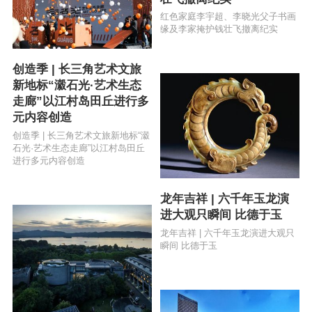
红色家庭李宇超、李晓光父子书画
缘及李家掩护钱壮飞撤离纪实
创造季 | 长三角艺术文旅
新地标“瀫石光·艺术生态
走廊”以江村岛田丘进行多
元内容创造
创造季 | 长三角艺术文旅新地标“瀫
石光·艺术生态走廊”以江村岛田丘
进行多元内容创造
龙年吉祥 | 六千年玉龙演
进大观只瞬间 比德于玉
龙年吉祥 | 六千年玉龙演进大观只
瞬间 比德于玉