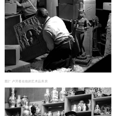
图2ˉ 卢芹斋在他的艺术品库房