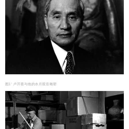
图1ˉ 卢芹斋与他的水月观音雕塑