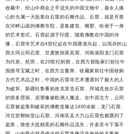
收藏中。经山中商会之手流失的中国文物中，最令人痛
心的当属一大批凿自石窟的石雕作品。石窟，就是开凿
在河畔山崖的佛教寺院，是集建筑、雕塑、绘画于一身
的艺术形式。石窟起源于印度。随着佛教在中国的传
播，石窟寺艺术自4世纪起在中国逐渐兴起，以现存的山
西大同云冈石窟、甘肃敦煌莫高窟、河南洛阳龙门石窟
为代表。然而，在20世纪初期，在西方探险家们前往中
国搜寻宝藏之时，在西方古董商、收藏家前往中国收购
古代艺术品之时，中国的石窟寺艺术遭遇到了极大的人
为破坏。新疆吐鲁番柏孜克里克石窟、拜城克孜尔石窟
的很多壁画、泥塑像被欧洲人搬走。在中原北方，云冈
石窟被盗凿和破坏的佛教造像达1400余躯，龙门石窟、
河北邯郸响堂山石窟、河南巩县大力山石窟也都遇到了
盗凿，致使大批精美的石雕作品流失，许多至今下落不
明。山中商会就是使这些石窟造像流失海外的主要推