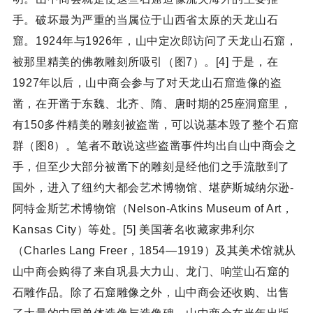
手。破坏最为严重的当属位于山西省太原的天龙山石
窟。1924年与1926年，山中定次郎访问了天龙山石窟，
被那里精美的佛教雕刻所吸引（图7）。[4] 于是，在
1927年以后，山中商会参与了对天龙山石窟造像的盗
凿，在开凿于东魏、北齐、隋、唐时期的25座洞窟里，
有150多件精美的雕刻被盗凿，可以说基本毁了整个石窟
群（图8）。笔者不敢说这些盗凿事件均出自山中商会之
手，但至少大部分被凿下的雕刻是经他们之手流散到了
国外，进入了纽约大都会艺术博物馆、堪萨斯城纳尔逊-
阿特金斯艺术博物馆（Nelson-Atkins Museum of Art，
Kansas City）等处。[5] 美国著名收藏家弗利尔
（Charles Lang Freer，1854—1919）及其美术馆就从
山中商会购得了来自巩县大力山、龙门、响堂山石窟的
石雕作品。除了石窟雕像之外，山中商会还收购、出售