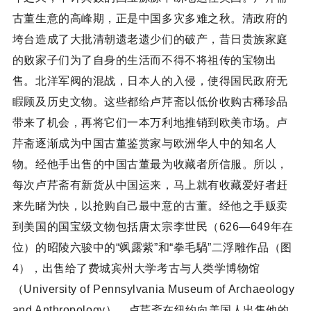
古董生意的高峰期，正是中国多灾多难之秋。清政府的
垮台造成了大批清朝遗老遗少们的破产，昔日贵族家庭
的败家子们为了自身的生活而不得不将祖传的宝物出
售。北洋军阀的混战，日本人的入侵，使得国民政府无
睱顾及历史文物。这些都给卢芹斋以低价收购古稀珍品
带来了机会，再将它们一本万利地推销到欧美市场。卢
芹斋逐渐成为中国古董鉴赏家与欧洲华人中的知名人
物。经他手出售的中国古董最为收藏者所信服。所以，
每次卢芹斋有新货从中国运来，马上就有收藏爱好者赶
来先睹为快，以抢购自己最中意的古董。经他之手贩卖
到美国的国宝级文物包括唐太宗李世民（626—649年在
位）的昭陵六骏中的“飒露紫”和“拳毛騧”二浮雕作品（图
4），出售给了费城宾州大学考古与人类学博物馆
（University of Pennsylvania Museum of Archaeology
and Anthropology）。卢芹斋在纽约向美国人出售他的