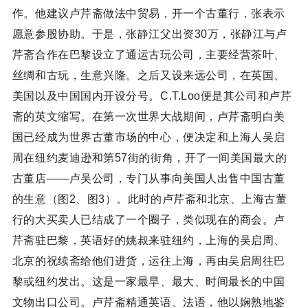
作。他建议卢芹斋做法中贸易，开一个古董行，张表示
愿意参股协助。于是，张静江父出资30万，张静江与卢
芹斋合作在巴黎设立了通运古玩公司，主要经营茶叶、
丝绸和古玩，生意兴隆。之后又设来远公司，在英国、
美国以及中国国内开设分号。C.T.Loo便是其公司和卢芹
斋的英文缩写。在第一次世界大战期间，卢芹斋明白美
国已经成为世界古董市场的中心，便决定和上海人吴启
周在纽约麦迪逊和第57街的街角，开了一间美国最大的
古董店——卢吴公司，专门从事向美国人出售中国古董
的生意（图2、图3）。此时的卢芹斋和北京、上海古董
行的大买卖人已结成了一个圈子，类似现在的商会。卢
芹斋驻巴黎，英语好的姚叔来驻纽约，上海的吴启周、
北京的祝续斋给他们进货，运往上海，再由吴启周往巴
黎或纽约发出。这是一家最早、最大、时间最长的中国
文物出口公司。卢芹斋精通英语、法语，他以娴熟地鉴