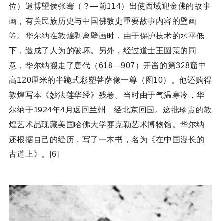
位）遣博望侯张骞（？—前114）出使西域迎金佛的故事
画，有关民族历史与中国佛教史重要故事内容的壁画
等。华尔纳在敦煌剥离壁画时，由于保护技术的水平低
下，造成了人为的破坏。另外，经过道士王圆箓的同
意，华尔纳搬走了唐代（618—907）开凿的第328窟中
高120厘米的半跪式彩塑菩萨像一尊（图10）。他还购得
敦煌写本《妙法莲华经》残卷。当时由于气温寒冷，华
尔纳于1924年4月返回兰州，经北京回国。这批珍贵的敦
煌艺术品现藏美国哈佛大学赛克勒艺术博物馆。华尔纳
还根据自己的经历，写了一本书，名为《在中国漫长的
古道上》。[6]