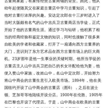
古董商家庭，有家传经营古董商铺的背景。因此，他从
幼年起便随其父在家庭古董店中学习古董知识，引起了
他对古董行浓厚的兴趣。安达定次郎在十三岁时进入了
当时大阪颇有名气的山中吉兵卫古董商店当学徒，正式
开始了他的古董商生涯。通过学习与钻研，他积累了相
当的经商经验和鉴定文物的知识，同时也接触了很多来
自欧美的学者和收藏家，打开了一扇通向西方古董界的
大门，意识到了东方艺术品在西方古董市场上的巨大商
机。23岁那年是他一生事业的关键时期。他所当学徒的
古董店主人山中吉兵卫把自己的长女许配给他为妻，他
便入赘山中家族，改姓山中，名山中定次郎，开始努力
将山中商会的古董生意引入欧美市场。1894年，他在美
国纽约开设了山中商会的古董店（图6），之后在波士
顿、芝加哥等地陆续开设分店。1900年在伦敦、1905年
在巴黎也开设了代理店。于是，山中商会在欧美的古董