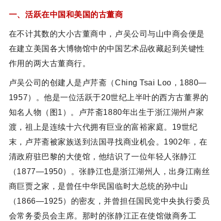
一、活跃在中国和美国的古董商
在不计其数的大小古董商中，卢吴公司与山中商会便是
在建立美国各大博物馆中的中国艺术品收藏起到关键性
作用的两大古董商行。
卢吴公司的创建人是卢芹斋（Ching Tsai Loo，1880—
1957）。他是一位活跃于20世纪上半叶的西方古董界的
知名人物（图1）。卢芹斋1880年出生于浙江湖州卢家
渡，祖上是连续十六代拥有巨业的富裕家庭。19世纪
末，卢芹斋被家族送到法国寻找商业机会。1902年，在
清政府驻巴黎的大使馆，他结识了一位年轻人张静江
（1877—1950）。张静江也是浙江湖州人，出身江南丝
商巨贾之家，是曾任中华民国临时大总统的孙中山
（1866—1925）的密友，并曾担任国民党中央执行委员
会常务委员会主席。那时的张静江正在使馆做商务工