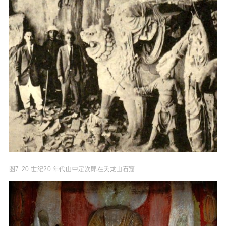
图7ˉ20 世纪20 年代山中定次郎在天龙山石窟