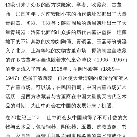
也吸引来了众多的西方探险家、学者、收藏家、古董
商。民国初年，河南安阳小屯的商代遗址发掘出了大量
青铜器、陶器、玉器等；陕西周原的西周遗址出土了大
量青铜器；洛阳北面邙山众多的历代古墓被盗掘，埋藏
地下的不计其数的文物如陶俑、青铜器、玉器等纷纷流
入了北京、上海等地的文物古董市场；原清朝皇室收藏
的许多古董与字画也随着末代皇帝溥仪（1906—1967）
的变卖流入了市场。1928年，军阀孙殿英（1889—
1947）盗掘了清西陵，再次使大量清朝的奇珍异宝流入
了古董市场。可以说，在民国初期，中国古董市场异常
活跃，是西方收藏者与古董商在中国大量购买古代艺术
品的时期，为山中商会在中国的发展带来了机遇。
在20世纪上半叶，山中商会从中国购得了不可计数的文
物与艺术品，包括铜器、陶瓷器、玉器、佛教造像、书
画、家具等，再转手并贩卖到世界各地的美术馆或个人