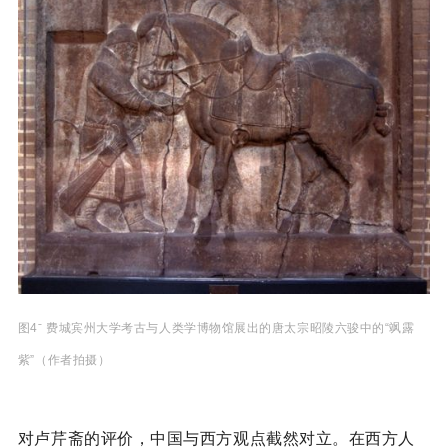
图4ˉ 费城宾州大学考古与人类学博物馆展出的唐太宗昭陵六骏中的“飒露
紫”（作者拍摄）
对卢芹斋的评价，中国与西方观点截然对立。在西方人