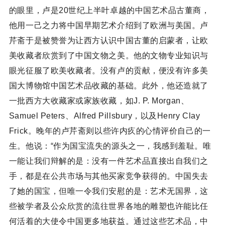
的眼里，卢是20世纪上半叶卓越的中国艺术品古董商，
他用一己之力将中国早期艺术介绍到了欧洲与美国。卢
芹斋于是被赞誉为让西方认识中国古董的启蒙者，让欧
美收藏者欣赏到了中国文物之美。他的文物专业知识与
眼光征服了欧美收藏者。没有卢的贡献，便没有许多美
国大博物馆中国艺术品收藏的基础。此外，他还造就了
一批西方大收藏家或家族收藏，如J. P. Morgan、
Samuel Peters、Alfred Pillsbury，以及Henry Clay
Frick。晚年的卢芹斋则以些许内疚的心情评价自己的一
生。他说：“作为国宝流失的源头之一，我感到羞耻。唯
一能让我们辩解的是：没有一件艺术品直接出自我们之
手，都是在公共市场与其他买家竞争获得的。中国失去
了她的国宝，但唯一令我们安慰的是：艺术无国界，这
些被学者及公众欣赏的流往世界各地的雕塑也许能比任
何活着的大使令中国更多地获益。通过这些艺术品，中