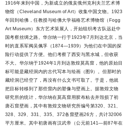
1916年来到中国，为新成立的俄亥俄州克利夫兰艺术博
物馆（Cleveland Museum of Art）收集中国文物。1923
年回到哈佛，任教授与哈佛大学福格艺术博物馆（Fogg
Art Museum）东方艺术策展人，开始组织考古队远赴中
国考察丝绸之路。华尔纳一行于1923年7月到达北京，当
时的直系军阀吴佩孚（1874—1939）为他们在中国的探
险行动提供了方便。他们考察了西安与黑水城，但收获
不大。华尔纳于1924年1月到达敦煌莫高窟，他的原始目
标可能是藏经洞内的古代写本与绘画（图9）。但那时的
藏经洞已经空了，再没有什么文书可取了。于是，他就
把目标转移到了那些窟内的塑像与壁画上。据敦煌文物
研究所的统计，华尔纳在莫高窟用胶布粘去并毁损了初
唐石窟壁画，其中有敦煌文物研究所编号第320、321、
328、329、331、335、372各窟壁画26方，共计32006
平方厘米。其中初唐画有汉武帝（公元前141—前87年在