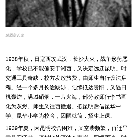
滕固校长像
1938年秋，日寇西攻武汉，长沙大火，战争形势恶
化，学校已不能偏安于湘西，又决定远迁昆明。时
交通工具奇缺，校方发放旅费，由师生自行设法启
程。经一个多月长途跋涉，陆续抵达贵阳，又遇日
机轰炸，满城硝烟，一片火海，部分教师行李书画
化为灰烬。师生又往西撤退。抵昆明后借昆华中
学、昆华小学为校舍，因陋就简，招生上课。
1939年夏，因昆明校舍困难，又空袭频繁，再迁呈