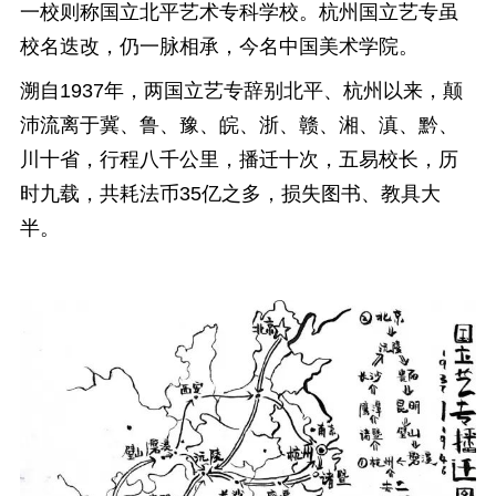
一校则称国立北平艺术专科学校。杭州国立艺专虽
校名迭改，仍一脉相承，今名中国美术学院。
溯自1937年，两国立艺专辞别北平、杭州以来，颠
沛流离于冀、鲁、豫、皖、浙、赣、湘、滇、黔、
川十省，行程八千公里，播迁十次，五易校长，历
时九载，共耗法币35亿之多，损失图书、教具大
半。