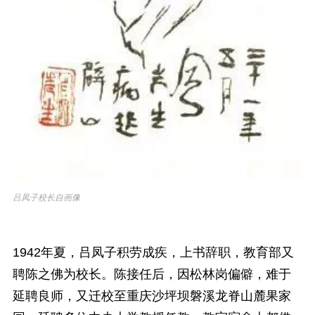
吕凤子校长自画像
1942年夏，吕凤子积劳成疾，上书辞职，教育部又
聘陈之佛为校长。陈接任后，因松林岗偏僻，难于
延聘良师，又迁校至重庆沙坪坝磐溪龙脊山麓果家