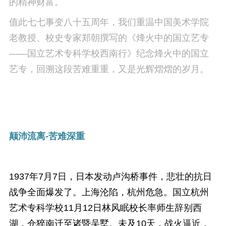
的精神财富。
值此七七事变八十五周年，我们重温中国美术学院
老教授、校史专家郑朝撰写的《烽火中的国立艺专
——国立艺术专科学校西南行》纪念烽火中的国立
艺专，回溯这段苦难重重，又是光辉熠熠的岁月。
颠沛流离-
苦难深重
1937年7月7日，日本发动卢沟桥事件，悲壮的抗日
战争全面爆发了。上海沦陷，杭州危急。国立杭州
艺术专科学校11月12日林风眠校长率师生辞别西
湖，仓猝南迁至诸暨吴墅。未及10天，战火逼近，