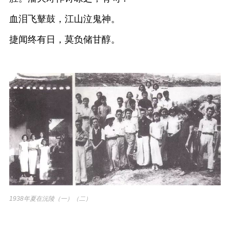
血泪飞鼙鼓，江山泣鬼神。
捷闻终有日，莫负储甘醇。
1938年夏在沅陵（一）（二）