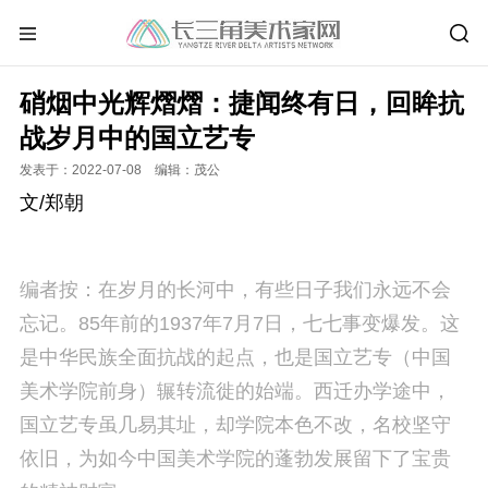
硝烟中光辉熠熠：捷闻终有日，回眸抗
战岁月中的国立艺专
发表于：2022-07-08 编辑：茂公
文/郑朝
编者按：在岁月的长河中，有些日子我们永远不会
忘记。85年前的1937年7月7日，七七事变爆发。这
是中华民族全面抗战的起点，也是国立艺专（中国
美术学院前身）辗转流徙的始端。西迁办学途中，
国立艺专虽几易其址，却学院本色不改，名校坚守
依旧，为如今中国美术学院的蓬勃发展留下了宝贵