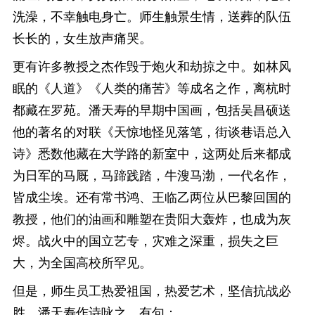
洗澡，不幸触电身亡。师生触景生情，送葬的队伍
长长的，女生放声痛哭。
更有许多教授之杰作毁于炮火和劫掠之中。如林风
眠的《人道》《人类的痛苦》等成名之作，离杭时
都藏在罗苑。潘天寿的早期中国画，包括吴昌硕送
他的著名的对联《天惊地怪见落笔，街谈巷语总入
诗》悉数他藏在大学路的新室中，这两处后来都成
为日军的马厩，马蹄践踏，牛溲马渤，一代名作，
皆成尘埃。还有常书鸿、王临乙两位从巴黎回国的
教授，他们的油画和雕塑在贵阳大轰炸，也成为灰
烬。战火中的国立艺专，灾难之深重，损失之巨
大，为全国高校所罕见。
但是，师生员工热爱祖国，热爱艺术，坚信抗战必
胜。潘天寿作诗咏之，有句：