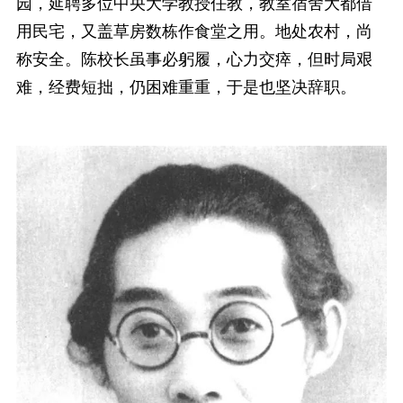
园，延聘多位中央大学教授任教，教室宿舍大都借
用民宅，又盖草房数栋作食堂之用。地处农村，尚
称安全。陈校长虽事必躬履，心力交瘁，但时局艰
难，经费短拙，仍困难重重，于是也坚决辞职。