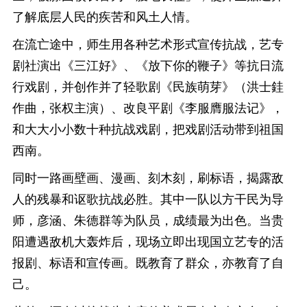
了解底层人民的疾苦和风土人情。
在流亡途中，师生用各种艺术形式宣传抗战，艺专
剧社演出《三江好》、《放下你的鞭子》等抗日流
行戏剧，并创作并了轻歌剧《民族萌芽》（洪士銈
作曲，张权主演）、改良平剧《李服膺服法记》，
和大大小小数十种抗战戏剧，把戏剧活动带到祖国
西南。
同时一路画壁画、漫画、刻木刻，刷标语，揭露敌
人的残暴和讴歌抗战必胜。其中一队以方干民为导
师，彦涵、朱德群等为队员，成绩最为出色。当贵
阳遭遇敌机大轰炸后，现场立即出现国立艺专的活
报剧、标语和宣传画。既教育了群众，亦教育了自
己。