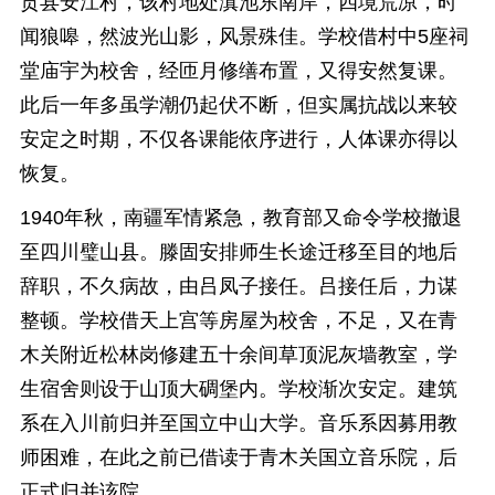
贡县安江村，该村地处滇池东南岸，四境荒凉，时
闻狼嗥，然波光山影，风景殊佳。学校借村中5座祠
堂庙宇为校舍，经匝月修缮布置，又得安然复课。
此后一年多虽学潮仍起伏不断，但实属抗战以来较
安定之时期，不仅各课能依序进行，人体课亦得以
恢复。
1940年秋，南疆军情紧急，教育部又命令学校撤退
至四川璧山县。滕固安排师生长途迁移至目的地后
辞职，不久病故，由吕凤子接任。吕接任后，力谋
整顿。学校借天上宫等房屋为校舍，不足，又在青
木关附近松林岗修建五十余间草顶泥灰墙教室，学
生宿舍则设于山顶大碉堡内。学校渐次安定。建筑
系在入川前归并至国立中山大学。音乐系因募用教
师困难，在此之前已借读于青木关国立音乐院，后
正式归并该院。