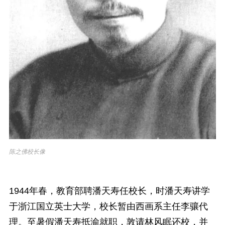
陈之佛校长像
1944年春，教育部聘潘天寿任校长，时潘天寿讲学
于浙江国立英士大学，校长暂由西画系主任李骧代
理。至暑假潘天寿抵渝就职，敦请林风眠还校，并