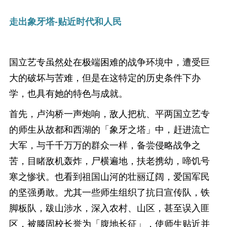
走出象牙塔-贴近时代和人民
国立艺专虽然处在极端困难的战争环境中，遭受巨
大的破坏与苦难，但是在这特定的历史条件下办
学，也具有她的特色与成就。
首先，卢沟桥一声炮响，敌人把杭、平两国立艺专
的师生从故都和西湖的「象牙之塔」中，赶进流亡
大军，与千千万万的群众一样，备尝侵略战争之
苦，目睹敌机轰炸，尸横遍地，扶老携幼，啼饥号
寒之惨状。也看到祖国山河的壮丽辽阔，爱国军民
的坚强勇敢。尤其一些师生组织了抗日宣传队，铁
脚板队，跋山涉水，深入农村、山区，甚至误入匪
区，被滕固校长誉为「腹地长征」，使师生贴近并