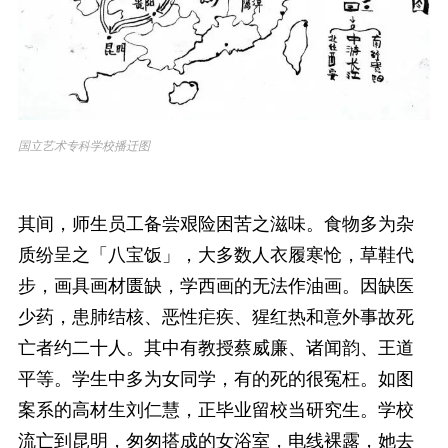
国立艺术专科学校播迁图
其间，师生员工备尝艰险困苦之滋味。食物多为杂
质纷呈之「八宝饭」，大多数人衣履寒怆，草鞋代
步，画具画材匮缺，学西画的无法作油画。因缺医
少药，患肺结核、恶性疟疾、猩红热和意外事故死
亡者约二十人。其中有教授蔡威廉、诸闻韵、王道
平等。学生中多为女同学，有的死的很冤枉。如图
案系的高材生刘仁慧，正毕业留校当研究生。学校
流亡到昆明，匆匆搭成的女浴室，电线裸露，她去