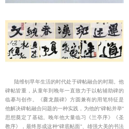
陆维钊早年生活的时代处于碑帖融合的时期。他
碑帖皆重，从童年到晚年一直致力于以帖辅助碑的
临摹与创作。《爨龙颜碑》方圆兼有的用笔特征是
他解决碑帖融合问题的一种实践，为他的“碑帖并举”
思想奠定了基础。晚年他大量临习《兰亭序》《圣
教序》，最终形成这种“碑底帖面”、雄强大美的书法