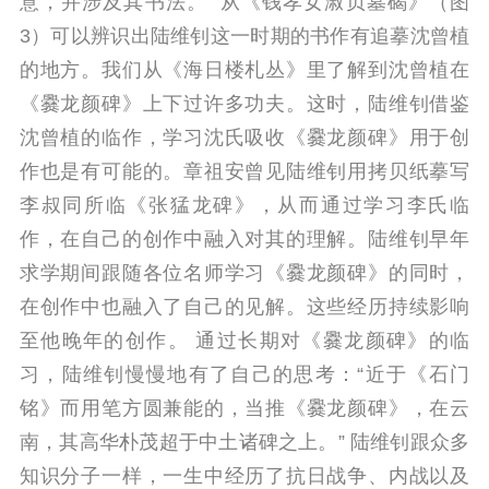
意，并涉及其书法。” 从《钱孝女淑贞墓碣》（图
3）可以辨识出陆维钊这一时期的书作有追摹沈曾植
的地方。我们从《海日楼札丛》里了解到沈曾植在
《爨龙颜碑》上下过许多功夫。这时，陆维钊借鉴
沈曾植的临作，学习沈氏吸收《爨龙颜碑》用于创
作也是有可能的。章祖安曾见陆维钊用拷贝纸摹写
李叔同所临《张猛龙碑》，从而通过学习李氏临
作，在自己的创作中融入对其的理解。陆维钊早年
求学期间跟随各位名师学习《爨龙颜碑》的同时，
在创作中也融入了自己的见解。这些经历持续影响
至他晚年的创作。 通过长期对《爨龙颜碑》的临
习，陆维钊慢慢地有了自己的思考：“近于《石门
铭》而用笔方圆兼能的，当推《爨龙颜碑》，在云
南，其高华朴茂超于中土诸碑之上。” 陆维钊跟众多
知识分子一样，一生中经历了抗日战争、内战以及