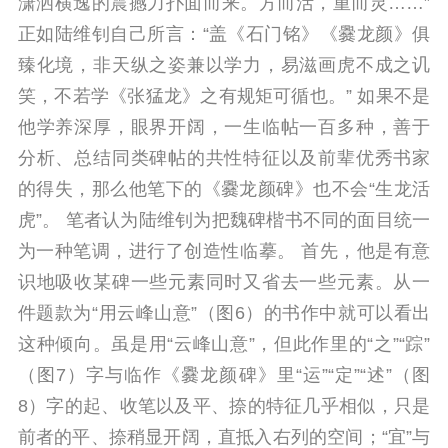
潇洒横逸的震撼力扑面而来。方而活，重而灵……”
正如陆维钊自己所言：“盖《石门铭》《爨龙颜》俱
臻化境，非天纵之姿兼以学力，易滋画虎不成之讥
笑，不若学《张猛龙》之有规矩可循也。” 如果不是
他学养深厚，眼界开阔，一生临帖一百多种，善于
分析、总结同类碑帖的共性特征以及前辈优秀书家
的得失，那么他笔下的《爨龙颜碑》也不会“生龙活
虎”。 笔者认为陆维钊为把魏碑楷书不同的面目统一
为一种笔调，进行了创造性临摹。 首先，他是有意
识地吸收某碑一些元素同时又省去一些元素。从一
件题款为“用云峰山意”（图6）的书作中就可以看出
这种倾向。虽是用“云峰山意”，但此作里的“之”“踪”
（图7）字与临作《爨龙颜碑》里“运”“定”“述”（图
8）字的起、收笔以及平、捺的特征几乎相似，只是
前者的平、捺稍显开阔，直抵入右列的空间；“宜”与