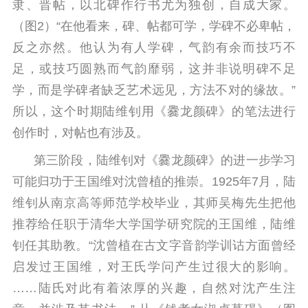
隶、晋帖，以北碑作行书尤为独创，自成大家。
（图2）“在他看来，碑、帖都可学，学碑不必卑帖，
反之亦然。他认为有人学碑，气韵有余而技巧不
足，或技巧圆熟而气韵靡弱，这并非说明碑不足
学，而是学碑者缺乏艺术远见，方法不对的缘故。”
所以，这个时期陆维钊用《爨龙颜碑》的笔法进行
创作时，对帖也有涉及。
第三阶段，陆维钊对《爨龙颜碑》的进一步学习
可能归功于王国维对沈曾植的推崇。1925年7月，陆
维钊从南京高等师范学校毕业，其师吴梅先生把他
推荐给任职于清华大学国学研究院的王国维，陆维
钊任其助教。“沈曾植在古文字音韵学训诂方面曾经
启发过王国维，对王氏学问产生过很大的影响。
……陆氏对此有着浓厚的兴趣，自然对沈产生注