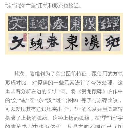
“定”字的“宀盖”用笔和形态也接近。
其次，陆维钊为了突出圆笔特征，跟使用的方笔
形成对比，对原碑的一些元素进行了夸张处理。这
里试着分析左边的长“丿”画。将《爨龙颜碑》临作中
的“文”“蜕”“春”“东”“汉”“斑”（图9）等字与原碑比较，
可以发现其有意识地突出了“丿”画的长度并用圆笔转
换成了上扬的弧线。这种上扬的弧线，在“季”“记”字
的末笔书写中也有体现，只是方向不同而已（图