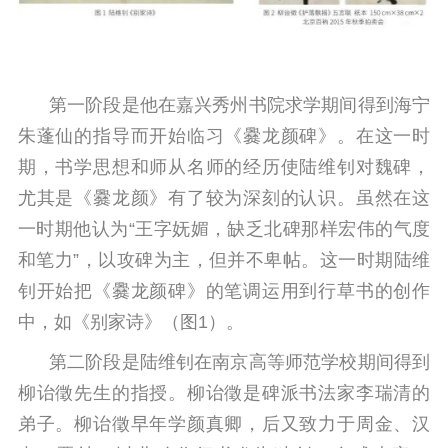
第一阶段是他在嘉兴秀州书院求学期间得到海宁
朱蓬仙的指导而开始临习《爨龙颜碑》。在这一时
期，书学思想和师从名师的经历使陆维钊对魏碑，
尤其是《爨龙颜》有了较为深刻的认识。虽然在这
一时期他认为“王字妩媚，缺乏北碑那样宏伟的气度
和笔力”，以攻碑为主，但并不卑帖。这一时期陆维
钊开始把《爨龙颜碑》的笔调运用到行草书的创作
中，如《别家诗》（图1）。
第二阶段是陆维钊在南京高等师范学校期间得到
柳诒徵先生的指授。柳诒徵是碑派书法家李瑞清的
弟子。柳诒徵早年学颜真卿，后又致力于周金、汉