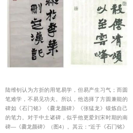
陆维钊认为方折的用笔易学，但易产生习气；而圆
笔难学，不易见功夫。所以，他选择了方圆兼能的
碑如《石门铭》《爨龙颜碑》《张猛龙》锻炼自己
的笔力。对于中土诸碑，似乎他更爱刘宋时期的南
碑—《爨龙颜碑》（图4）。其云：“近于《石门铭》