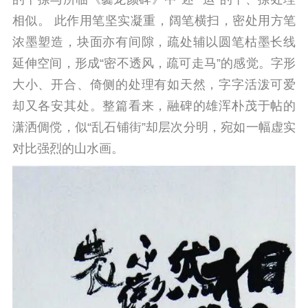
相似。 此作用笔坚实凝重，阔笔横扫，密处用方笔
浓墨塑造，块面亦有间隙，疏处辅以圆笔枯墨长线
延伸空间，形成“密不透风，疏可走马”的感觉。字形
大小、开合、倚侧的处理有如天然，字字活泼可爱
却又各安其处。整篇看来，融碑的雄浑朴茂于帖的
潇洒倜傥，似“乱石铺街”却层次分明，宛如一幅虚实
对比强烈的山水画。