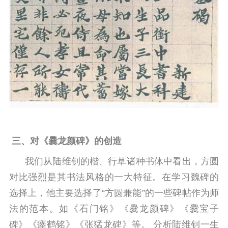
三、对《爨龙颜碑》的创造
我们从陆维钊的楷、行草诸种书体中看出，方圆
对比强烈是其书法风格的一大特征。在学习魏碑的
选择上，他主要选择了“方圆兼能”的一些碑帖作为师
法的范本。如《石门铭》《爨龙颜碑》《爨宝子
碑》《瘗鹤铭》《张猛龙碑》等。 分析陆维钊一生