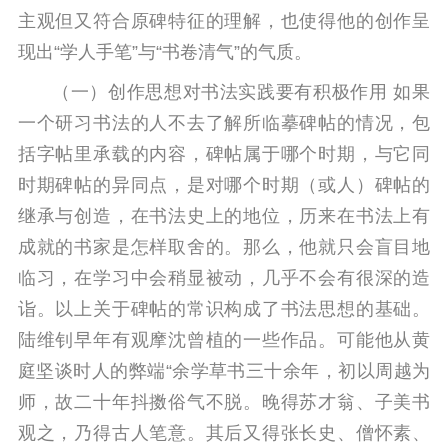
主观但又符合原碑特征的理解，也使得他的创作呈
现出“学人手笔”与“书卷清气”的气质。
（一）创作思想对书法实践要有积极作用 如果
一个研习书法的人不去了解所临摹碑帖的情况，包
括字帖里承载的内容，碑帖属于哪个时期，与它同
时期碑帖的异同点，是对哪个时期（或人）碑帖的
继承与创造，在书法史上的地位，历来在书法上有
成就的书家是怎样取舍的。那么，他就只会盲目地
临习，在学习中会稍显被动，几乎不会有很深的造
诣。以上关于碑帖的常识构成了书法思想的基础。
陆维钊早年有观摩沈曾植的一些作品。可能他从黄
庭坚谈时人的弊端“余学草书三十余年，初以周越为
师，故二十年抖擞俗气不脱。晚得苏才翁、子美书
观之，乃得古人笔意。其后又得张长史、僧怀素、