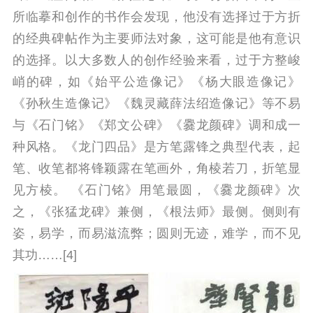
所临摹和创作的书作会发现，他没有选择过于方折
的经典碑帖作为主要师法对象，这可能是他有意识
的选择。以大多数人的创作经验来看，过于方整峻
峭的碑，如《始平公造像记》《杨大眼造像记》
《孙秋生造像记》《魏灵藏薛法绍造像记》等不易
与《石门铭》《郑文公碑》《爨龙颜碑》调和成一
种风格。《龙门四品》是方笔露锋之典型代表，起
笔、收笔都将锋颖露在笔画外，角棱若刀，折笔显
见方棱。 《石门铭》用笔最圆，《爨龙颜碑》次
之，《张猛龙碑》兼侧，《根法师》最侧。侧则有
姿，易学，而易滋流弊；圆则无迹，难学，而不见
其功……[4]