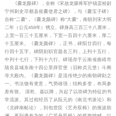
《爨龙颜碑》，全称《宋故龙骧将军护镇蛮校尉
宁州刺史邛都县侯爨使君之碑》，与《爨宝子碑》
合称“二爨”，《爨龙颜碑》称“大爨”，南朝刘宋大明
二年（公元458年）镌立。碑身高三百三十八厘米，
上宽一百三十五厘米，下宽一百四十六厘米，厚二
十五厘米。《爨龙颜碑》，正书，碑阳廿四行，每
行四十五字。碑阴刻职官题名三列，上列十五行，
中列十七行，下列十六行。碑现存于云南省曲靖市
陆良县城东南十四公里薛官堡（旧称贞元堡）斗阁
寺大殿内。《爨龙颜碑》是流传绝少的南朝碑刻之
一。书法饶有隶意，气势雄强；结构多变，布局参
差有致。 清乾、嘉以降，兴起了以崇碑为特征的书
学流派。其过程经历了从阮元的《南北书派论》和
《北碑南帖论》，到包世臣《艺舟双楫》的推波助
澜，再到康有为的《广艺舟双楫》的摇旗呐喊，以