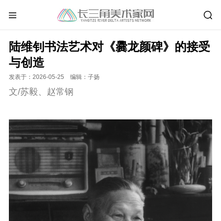
陆维钊书法艺术对《爨龙颜碑》的接受
与创造
发表于：2026-05-25 编辑：子扬
文/苏毅、赵常钢