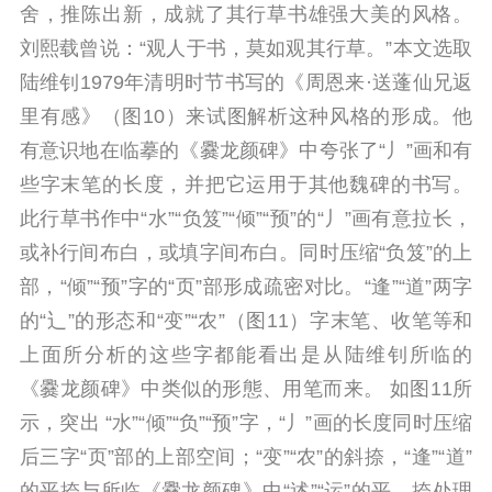
舍，推陈出新，成就了其行草书雄强大美的风格。
刘熙载曾说：“观人于书，莫如观其行草。”本文选取
陆维钊1979年清明时节书写的《周恩来·送蓬仙兄返
里有感》（图10）来试图解析这种风格的形成。他
有意识地在临摹的《爨龙颜碑》中夸张了“丿”画和有
些字末笔的长度，并把它运用于其他魏碑的书写。
此行草书作中“水”“负笈”“倾”“预”的“丿”画有意拉长，
或补行间布白，或填字间布白。同时压缩“负笈”的上
部，“倾”“预”字的“页”部形成疏密对比。“逢”“道”两字
的“辶”的形态和“变”“农”（图11）字末笔、收笔等和
上面所分析的这些字都能看出是从陆维钊所临的
《爨龙颜碑》中类似的形態、用笔而来。 如图11所
示，突出 “水”“倾”“负”“预”字，“丿”画的长度同时压缩
后三字“页”部的上部空间；“变”“农”的斜捺，“逢”“道”
的平捺与所临《爨龙颜碑》中“述”“运”的平、捺处理