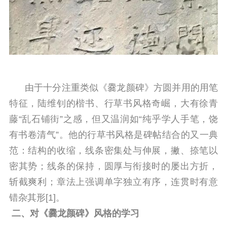
由于十分注重类似《爨龙颜碑》方圆并用的用笔
特征，陆维钊的楷书、行草书风格奇崛，大有徐青
藤“乱石铺街”之感，但又温润如“纯乎学人手笔，饶
有书卷清气”。他的行草书风格是碑帖结合的又一典
范：结构的收缩，线条密集处与伸展，撇、捺笔以
密其势；线条的保持，圆厚与衔接时的屡出方折，
斩截爽利；章法上强调单字独立有序，连贯时有意
错杂其形[1]。
二、对《爨龙颜碑》风格的学习