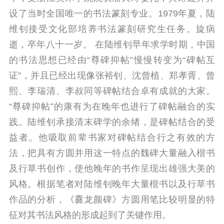
设了当时全国唯一的书法篆刻专业。1979年夏，陆
维钊接受文化部培养书法篆刻研究生任务。旋病
逝，卒年八十一岁。 在陆维钊早年求学时期，中国
的书法思想已经由“尊碑抑帖”慢慢转变为“碑帖互
证”，并且已经出现像张裕钊、沈曾植、郑孝胥、曾
熙、李瑞清、李叔同等碑帖结合卓有成就的大家。
“尊碑抑帖”的康有为在晚年也进行了碑帖融合的实
践。陆维钊承接清末碑学的余绪，是碑帖结合的受
益者。他吸取前辈书家对碑帖结合行之有效的方
法，把具有方圆并用这一特点的魏碑大量融入楷书
及行草书创作，使他晚年的书作呈现出雄强大美的
风格。根据笔者对陆维钊晚年大量楷书以及行草书
作品的分析，《爨龙颜碑》方圆用笔比较明显的特
征对其书法风格的形成起到了关键作用。