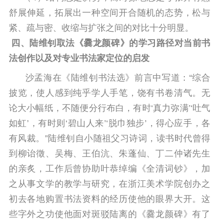
舒展伸延，拓展出一种空间开合随机的态势，松与
紧、疏与密、收缩与扩张之间的对比十分明显。
四、陆维钊取法《爨龙颜碑》的学习路径对当前书
法创作以及对专业书法家定位的启发
沙孟海在《陆维钊书法选》前言中写道：“综合
披览，使人感到纯乎学人手笔，饶有书卷清气。无
论大小幅纸，不随便分行布白，有时‘真力弥满’‘吐气
如虹’，有时则‘碧山人来’‘脱巾独步’，得心应手，各
有风裁。”陆维钊自小随祖父习诗词，读书时代曾得
到柳诒徵、吴梅、王伯沆、朱蓬仙、丁二仲诸先生
的亲炙，工作后曾协助叶恭绰编《全清词钞》，加
之从事文学的教学与研究，在浙江美术学院创办之
初去各地购置书法资料的经历使他的眼界大开。这
些字外之功使他面对斑驳陆离的《爨龙颜碑》有了