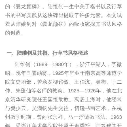
的《爨龙颜碑》。陆维钊一生中关于楷书以及行草
书的书写实践从这块碑里提取了许多元素。本文试
着从陆维钊对《爨龙颜碑》的吸收窥探其书法风格
的创造。
一、陆维钊及其楷、行草书风格概述
陆维钊（1899—1980年），浙江平湖人，字微
昭，晚年自署劭翁，1925年毕业于南京高等师范学
院文史地部，曾亲炙柳诒徵、王伯沆、吴梅、丁二
仲、朱蓬仙等名师的教诲。1925—1926年，他在北
京清华研究院任王国维助教。寓居上海时，他经常
与樊少云、吴湖帆先生交往，切磋书画艺术，在杭
州教学时期，曾向张宗祥、马一浮请教书法。1963
年，受浙江美术学院院长潘天寿委托，其筹建并开