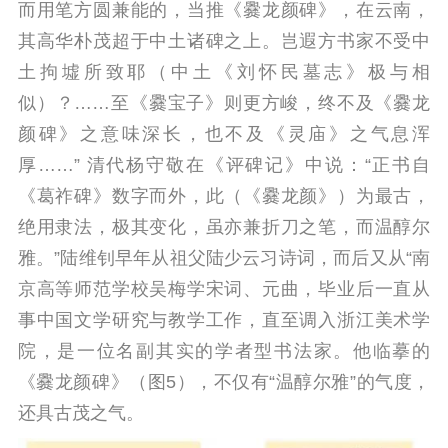
而用笔方圆兼能的，当推《爨龙颜碑》，在云南，
其高华朴茂超于中土诸碑之上。岂遐方书家不受中
土拘墟所致耶（中土《刘怀民墓志》极与相
似）？……至《爨宝子》则更方峻，终不及《爨龙
颜碑》之意味深长，也不及《灵庙》之气息浑
厚……” 清代杨守敬在《评碑记》中说：“正书自
《葛祚碑》数字而外，此（《爨龙颜》）为最古，
绝用隶法，极其变化，虽亦兼折刀之笔，而温醇尔
雅。”陆维钊早年从祖父陆少云习诗词，而后又从“南
京高等师范学校吴梅学宋词、元曲，毕业后一直从
事中国文学研究与教学工作，直至调入浙江美术学
院，是一位名副其实的学者型书法家。他临摹的
《爨龙颜碑》（图5），不仅有“温醇尔雅”的气度，
还具古茂之气。