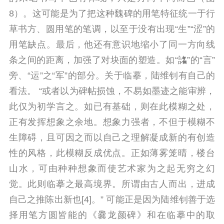
8）。这可能是为了把这种魏碑的用笔特征统一于行
草书方、圆用笔的笔调，以至于没有出现“生”“涩”的
用笔缺点。最后，他还有意识地缩小了同一方向线
条之间的距离，加强了对块面的塑造。如“詺”的“言”
旁、“运”之“军”的部分。关于临摹，陆维钊有自己的
看法。 “或者以为碑帖损蚀，不易如墨迹之能审辨，
此仅为初学言之。如已有基础，则在此模糊之处，
正有发挥想象之余地。想象力强者，不但于模糊不
生障碍，且可因之而以自己之理解凝成新的有创造
性的风格，此模糊反成优点。正如薄雾笼晴，楼台
山水，可由种种想象而使艺术家为之起无穷之幻
觉。此则临摹之最高境界。所谓由古人而出，进成
自己之推陈出新也[4]。” 可能正是因为陆维钊善于选
择用笔方圆皆能的《爨龙颜碑》和在临摹中的取