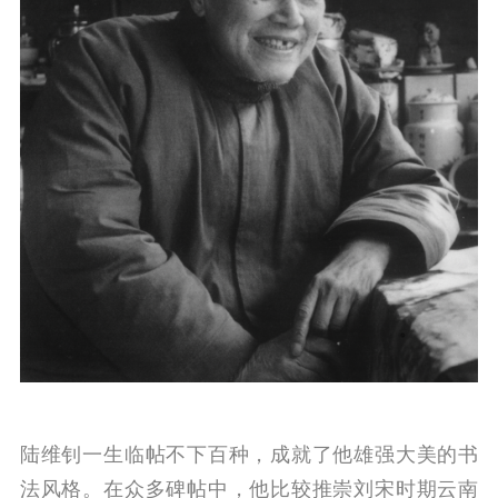
陆维钊一生临帖不下百种，成就了他雄强大美的书
法风格。在众多碑帖中，他比较推崇刘宋时期云南