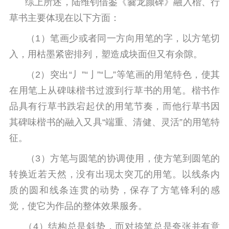
综上所述，陆维钊借鉴《爨龙颜碑》融入楷、行
草书主要体现在以下方面：
（1）笔画少或者同一方向用笔的字，以方笔切
入，用枯墨紧密排列，塑造成块面但又有余隙。
（2）突出“丿”“亅”“乚”等笔画的用笔特色，使其
在用笔上从碑味楷书过渡到行草书的用笔。楷书作
品具有行草书跌宕起伏的用笔节奏，而他行草书因
其碑味楷书的融入又具“端重、清健、灵活”的用笔特
征。
（3）方笔与圆笔的协调使用，使方笔到圆笔的
转换近若天然，没有出现太突兀的用笔。以线条内
质的圆和线条连贯的动势，保存了方笔锋利的感
觉，使它为作品的整体效果服务。
（4）结构总是斜势，而对捺笔总是夸张并有意