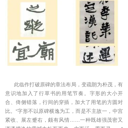
此临作打破原碑的章法布局，变疏朗为朴茂，有
意识地加入了行草书的用笔节奏。字形的大小开
合、倚侧错落，行间的穿插，加大了用笔的方圆对
比。“字形不以原碑横逸为工，而是不主故一，中宫
紧收、展左蹙右，颇有风情……一种既雄强茂密又