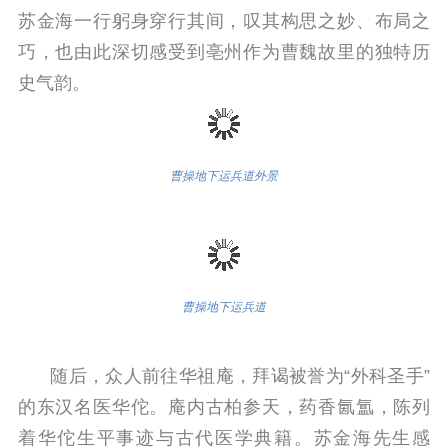
苏金海一行躬身穿行其间，叹其构思之妙、布局之
巧，也由此深切感受到亳州作为曹魏故里的独特历
史气韵。
曹操地下运兵道外景
曹操地下运兵道
随后，众人前往华祖庵，拜谒被誉为“外科圣手”
的东汉名医华佗。庵内古柏参天，药香氤氲，陈列
着华佗生平事迹与古代医学典籍。苏金海先生感