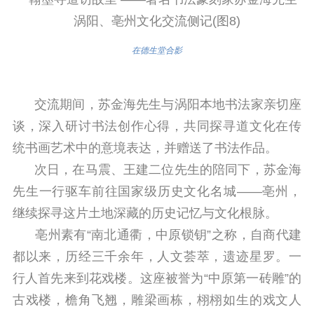
在德生堂合影
交流期间，苏金海先生与涡阳本地书法家亲切座
谈，深入研讨书法创作心得，共同探寻道文化在传
统书画艺术中的意境表达，并赠送了书法作品。
次日，在马震、王建二位先生的陪同下，苏金海
先生一行驱车前往国家级历史文化名城——亳州，
继续探寻这片土地深藏的历史记忆与文化根脉。
亳州素有“南北通衢，中原锁钥”之称，自商代建
都以来，历经三千余年，人文荟萃，遗迹星罗。一
行人首先来到花戏楼。这座被誉为“中原第一砖雕”的
古戏楼，檐角飞翘，雕梁画栋，栩栩如生的戏文人