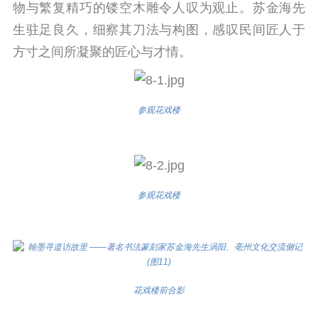
物与繁复精巧的镂空木雕令人叹为观止。苏金海先
生驻足良久，细察其刀法与构图，感叹民间匠人于
方寸之间所凝聚的匠心与才情。
参观花戏楼
参观花戏楼
花戏楼前合影