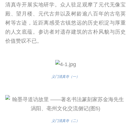
清真寺开展实地研学。众人驻足观摩了元代无像宝
殿、望月楼、元代古井以及树龄逾八百年的古皂荚
树等古迹，近距离感受古镇悠远的历史积淀与厚重
的人文底蕴。参访者对遗存建筑的古朴风貌与历史
价值赞叹不已。
义门清真寺（一）
义门清真寺（二）