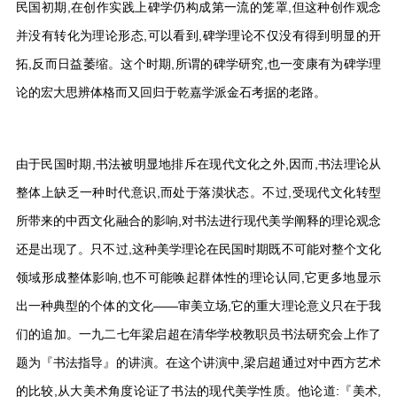
民国初期,在创作实践上碑学仍构成第一流的笼罩,但这种创作观念
并没有转化为理论形态,可以看到,碑学理论不仅没有得到明显的开
拓,反而日益萎缩。这个时期,所谓的碑学研究,也一变康有为碑学理
论的宏大思辨体格而又回归于乾嘉学派金石考据的老路。
由于民国时期,书法被明显地排斥在现代文化之外,因而,书法理论从
整体上缺乏一种时代意识,而处于落漠状态。不过,受现代文化转型
所带来的中西文化融合的影响,对书法进行现代美学阐释的理论观念
还是出现了。只不过,这种美学理论在民国时期既不可能对整个文化
领域形成整体影响,也不可能唤起群体性的理论认同,它更多地显示
出一种典型的个体的文化——审美立场,它的重大理论意义只在于我
们的追加。一九二七年梁启超在清华学校教职员书法研究会上作了
题为『书法指导』的讲演。在这个讲演中,梁启超通过对中西方艺术
的比较,从大美术角度论证了书法的现代美学性质。他论道:『美术,