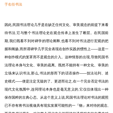
于右任书法
因此,民国书法理论几乎是在缺乏任何文化、审美观念的前提下来看
待书法,它与整个书法理论史在观念传承上发生了断层。在民国前
期,我们既看不到对碑学的理论阐释,也看不到对书法进行宏观的把
握和阐扬,而所谓碑学几乎完全表现在创作实践的惯性上——这是一
种创作模式的笼罩而不是观念的介入。这种情形的出现,导致民国书
法理论本身与文化、审美的疏离。既然不能持有一种文化、审美的
立场来认识书法,那么,书法的形而下的话语操作——技法论列、述
史模式——便是注定无疑的了。更进而论之,在一个完全否定书法的
现代文化氛围中,连同理论本身也是毫无意义的,它仅仅体现出一种
保存国粹的古典心态。从这个意义上说,民国书法理论对书法的观照
已不存有将书法视做具有现实发展可能性的一『物』来对待的观念,