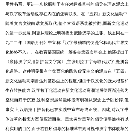
用性书写。更进一步挖掘则于右任对标准草书的倡导在理论观念上
与汉字改革运动也存在内在的逻辑联系。在『五四』新文化运动中,
随着文言文被白话文所取代,整个古汉语系统被推翻,而新文化运动
的进一步发展,则更从理论上明确提出废除汉字的主张。钱玄同在一
九二二年《国语月刊》中宣称『汉字最糟糕的便是它和现代世界文
化格格不入』。在教育部国语统一筹备会第四次年会上,他还提出了
《废除汉字采用新拼音文字案》,主张用拉丁字母取代汉字,走拼音
化道路。这种明显带有全盘西化的民族虚无主义的观点在『五四』
新文化运动高潮曾达到甚嚣尘上的程度,但由于汉文化的强大根基和
生存转换能力,汉字拉丁化运动在新文化运动高潮过后便逐渐沦落为
空想而归于沉寂,这种空想虽然最终没有明确从观念上予以粉碎,但
事实上,汉语拉丁拼音化已在实践中宣布寿终正寝。因此,对汉字书
体改革的折衷方案便应运而生。章太炎对章草的倡导便明确抱有以
利实用的目的,而于右任所倡导的标准草书则可视作汉字书体改革的