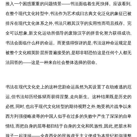
推入一个困惑重重的问题情景——书法面临着生死抉择。应该看到,
在整个现代文化转型中,书法作为艺术或曰古典文化泛化的象征已被
排斥在现代文化体系之外,书法只赖其汉字的实用性而苟且残存。完
全可以想象,新文化运动所倡导的废除汉字的拼音化努力获得成功,
书法会面临什么样的命运。而更值得惊讶的是,书法这种命运规定是
被整个文化精英阶层所普遍接受的,是耶非耶恐怕这是任何个人都无
法回答的——这是一种来自社会整体选择的宿命。
书法在现代文化史上的这种悲剧命运虽然为其设置了在劫难逃的厄
运,但书法却历经炼狱而获得涅槃,走向新生。这种结果既是历史的
必然,同时,也出乎现代文化转型的期待视野之外,饱受鸦片战争以来
西方列强侵略凌辱的中国人似乎在过多的失败中产生了深深的自卑
情结,而把自身的屈辱都归结于自身的文化和民族性,因此,把脏水和
孩子一起泼掉——全盘西化的民族虚无主义便成为本世纪初弥漫整