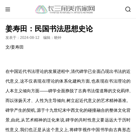
姜寿田：民国书法思想史论
发表于：2024-08-12 编辑：晓钟
文/姜寿田
在中国近代书法理论的发展进程中,清代碑学已全面凸现出书法的近
代意义,这不仅表现在理论的体系化建构方面,也表现在书法理论的
人本主义倾向方面——碑学全面挣脱了古典书法儒道释的文化羁绊,
而以张扬天才、人性为主导倾向,树立起近代意义的艺术精神基准。
碑学产生的契机,源于十九世纪末中西文化的碰撞融合的整体文化背
景,由此,从艺术精神的泛化来说,碑学的共时性意义要远远大于历时
性意义,我们也正是从这个意义上,将碑学视作中国书学由古典形态