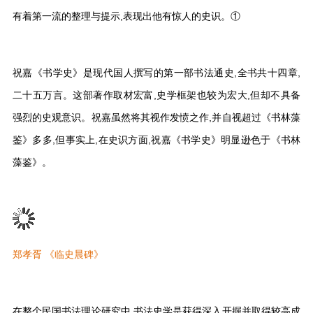
有着第一流的整理与提示,表现出他有惊人的史识。①
祝嘉《书学史》是现代国人撰写的第一部书法通史,全书共十四章,
二十五万言。这部著作取材宏富,史学框架也较为宏大,但却不具备
强烈的史观意识。祝嘉虽然将其视作发愤之作,并自视超过《书林藻
鉴》多多,但事实上,在史识方面,祝嘉《书学史》明显逊色于《书林
藻鉴》。
郑孝胥 《临史晨碑》
在整个民国书法理论研究中,书法史学是获得深入开掘并取得较高成