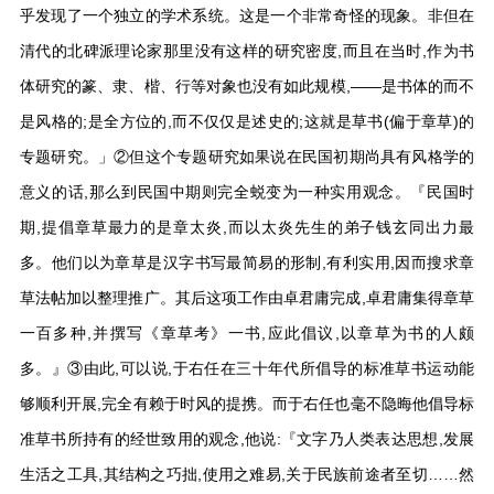
乎发现了一个独立的学术系统。这是一个非常奇怪的现象。非但在
清代的北碑派理论家那里没有这样的研究密度,而且在当时,作为书
体研究的篆、隶、楷、行等对象也没有如此规模,——是书体的而不
是风格的;是全方位的,而不仅仅是述史的;这就是草书(偏于章草)的
专题研究。」②但这个专题研究如果说在民国初期尚具有风格学的
意义的话,那么到民国中期则完全蜕变为一种实用观念。『民国时
期,提倡章草最力的是章太炎,而以太炎先生的弟子钱玄同出力最
多。他们以为章草是汉字书写最简易的形制,有利实用,因而搜求章
草法帖加以整理推广。其后这项工作由卓君庸完成,卓君庸集得章草
一百多种,并撰写《章草考》一书,应此倡议,以章草为书的人颇
多。』③由此,可以说,于右任在三十年代所倡导的标准草书运动能
够顺利开展,完全有赖于时风的提携。而于右任也毫不隐晦他倡导标
准草书所持有的经世致用的观念,他说:『文字乃人类表达思想,发展
生活之工具,其结构之巧拙,使用之难易,关于民族前途者至切……然