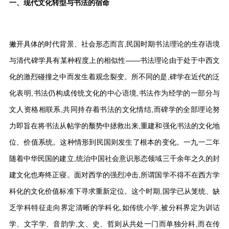
一、现代文化转型与书法的宿命
撇开具体的时代背景、社会形态而言,民国时期书法理论的生存语境
与清代碑学具有某种程度上的相似性——书法理论由于处于中西文
化的激烈碰撞之中而发生着观念裂变。所不同的是,碑学在近代的泛
化表明,书法仍构成传统文化的中心语境,书法作为经学的一部分与
文人资格相联系,共同持存着书法的文化情结,而碑学的全部理论努
力即旨在将书法从帖学的颓势中拯救出来,重建和强化书法的文化地
位、价值系统。这种情形到民国则发生了根本的变化。一九一二年
随着中华民国的建立,统治中国社会意识形态领域三千余年之久的封
建文化也寿终正寝。面对西学的强烈冲击,所谓国学不得不在西方学
科化的文化价值标准下寻求重新定位。这个时期,国学已从笼统、缺
乏学科特征走向界定清晰的学科化,如传统小学,被分科界定为训诂
学、文字学、音韵学,文、史、哲则从共处一门而单独分科,而在传