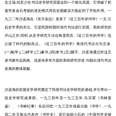
念立场,但至少在书法史学研究层面达到一个相当高度。它突破了乾
嘉学派金石考据的述史模式而在史观建设方面起到了开拓作用。一
九三〇年沙孟海在《东方杂志》发表了《近三百年的书学》一文,引
起史学界的关注。它是民国时期对清代书法进行宏观、系统研究的
开山之作,同时,从史学研究方法论角度而言,《近三百年的书学》也
占据了时代的制高点。《近三百年的书学》将清代书法分为五派:
(一)帖学,(二)碑学,(三)篆书,(四)隶书,(五)颜字。沙孟海通过对这五
派书家作品风格、流派传承等方面的系统研究详述,勾勒出清代书法
发展的整体面貌。
沙孟海的宏观史学研究奠定了民国书法史学研究的基础,并引带出一
批史学研究成果群。一九三四年至一九三五年,马宗霍《书林藻
鉴》、《书林纪事》先后问世;一九三五年祝嘉出版《书学》,一九
四二年又推出代表作《书学史》;其它如胡小石的《中国书学史绪