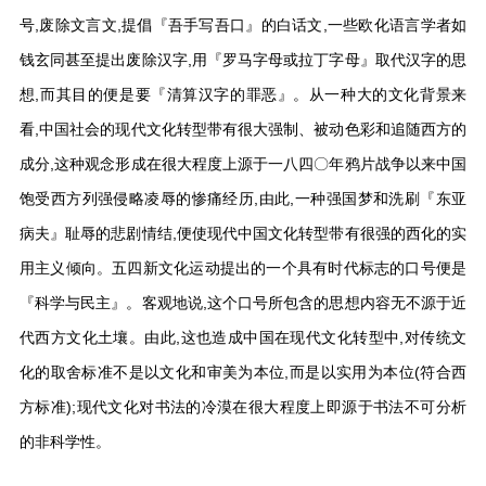
号,废除文言文,提倡『吾手写吾口』的白话文,一些欧化语言学者如
钱玄同甚至提出废除汉字,用『罗马字母或拉丁字母』取代汉字的思
想,而其目的便是要『清算汉字的罪恶』。从一种大的文化背景来
看,中国社会的现代文化转型带有很大强制、被动色彩和追随西方的
成分,这种观念形成在很大程度上源于一八四〇年鸦片战争以来中国
饱受西方列强侵略凌辱的惨痛经历,由此,一种强国梦和洗刷『东亚
病夫』耻辱的悲剧情结,便使现代中国文化转型带有很强的西化的实
用主义倾向。五四新文化运动提出的一个具有时代标志的口号便是
『科学与民主』。客观地说,这个口号所包含的思想内容无不源于近
代西方文化土壤。由此,这也造成中国在现代文化转型中,对传统文
化的取舍标准不是以文化和审美为本位,而是以实用为本位(符合西
方标准);现代文化对书法的冷漠在很大程度上即源于书法不可分析
的非科学性。