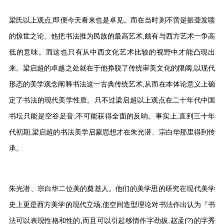
梁氏以上观点,即便今天看来也是卓见。而在当时则不啻是振聋发聩
的惊世之论。他把书法推为民族的最高艺术,颇有与西方艺术一争高
低的意味。而这也只有从中西文化艺术比较的视野中才能凸现出
来。梁启超的卓越之处就在于他挣脱了传统审美文化的限阈,以现代
形态的美学观念阐释书法这一古典传统艺术,从而在本体论意义上确
定了书法的现代美学性质。只不过梁启超以上观点在二十年代中国
书坛只能是空谷足音,不可能获得全面的反响。事实上,直到三十年
代初期,梁启超的书法美学启蒙思想才在朱光潜、宗白华那里得到传
承。
朱光潜、宗白华二位美的奠基人。他们的美学思的研究在现代美学
史上更是西方美学的现代立场,使空间造型理论对书法作出认为『书
法可以表现性格和性的,而且可以引起移情作字劲拔,赵孟(?)的字秀