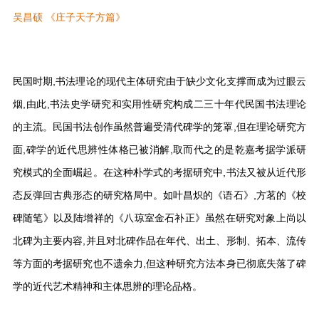
吴昌硕 《庄子天子方篇》
民国时期,书法理论的现代主体研究由于缺少文化支撑而成为过眼云
烟,由此,书法史学研究和实用性研究构成二三十年代民国书法理论
的主流。民国书法创作虽然普遍受清代碑学的笼罩,但在理论研究方
面,碑学的近代思辨性体格已被消解,取而代之的是乾嘉考据学派研
究模式的全面崛起。在这种朴学式的考据研究中,书法又被从近代形
态反弹回古典形态的研究格局中。如叶昌炽的《语石》,方茗的《校
碑随笔》以及陆增祥的《八琼室金石补正》虽然在研究对象上尚以
北碑为主要内容,并且对北碑作品在年代、出土、形制、拓本、流传
等方面的考据研究也不遗余力,但这种研究方法本身已彻底失落了碑
学的近代艺术精神和主体思辨的理论品格。