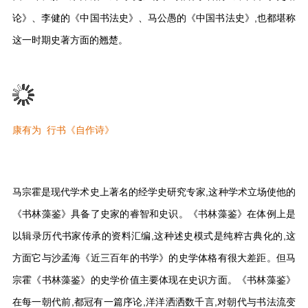
论》、李健的《中国书法史》、马公愚的《中国书法史》,也都堪称
这一时期史著方面的翘楚。
康有为 行书《自作诗》
马宗霍是现代学术史上著名的经学史研究专家,这种学术立场使他的
《书林藻鉴》具备了史家的睿智和史识。《书林藻鉴》在体例上是
以辑录历代书家传承的资料汇编,这种述史模式是纯粹古典化的,这
方面它与沙孟海《近三百年的书学》的史学体格有很大差距。但马
宗霍《书林藻鉴》的史学价值主要体现在史识方面。《书林藻鉴》
在每一朝代前,都冠有一篇序论,洋洋洒洒数千言,对朝代与书法流变