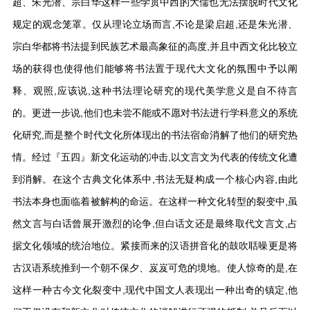
超、朱光潜、宗白华这样一些学贯中西的大儒也无法摆脱时代文化
规定的观念笼罩。仅从理论立场而言,不论是梁启超,还是朱光潜、
宗白华都将书法提到民族艺术最高象征的高度,并且中西文化比较立
场的获得也使得他们能够将书法置于现代大文化的氛围中予以阐
释、观照,应该说,这种书法理论研究的现代美学意义是自不待言
的。更进一步说,他们也未尝不能或不愿对书法进行学科意义的系统
化研究,而是整个时代文化所体现出的书法宿命消解了他们的研究热
情。经过『五四』新文化运动的冲击,以文言文为代表的传统文化遭
到消解。在这个古典文化体系中,书法无疑构成一个核心内容,由此
书法本身也面临着被解构的命运。在这样一种文化转型的裂变中,虽
然文言与白话曾展开激烈的论争,但白话文还是最终取代文言文,占
据文化领域的统治地位。紧接而来的汉语拼音化的鼓吹聒噪更是将
古汉语系统推到一个朝不保夕、岌岌可危的境地。使人惊奇的是,在
这样一种古今文化裂变中,现代中国文人表现出一种出奇的镇定,他