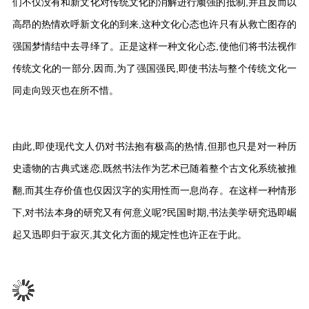
们不仅没有和新文化对传统文化的消解进行顽强的抵制,并且反而以
高昂的热情欢呼新文化的到来,这种文化心态也许只有从救亡图存的
强国梦情结中去寻绎了。正是这样一种文化心态,使他们将书法视作
传统文化的一部分,因而,为了强国强民,即使书法与整个传统文化一
同走向毁灭也在所不惜。
由此,即使现代文人仍对书法抱有极高的热情,但那也只是对一种历
史遗物的古典式迷恋,既然书法作为艺术已随着整个古文化系统被推
翻,而其生存价值也仅因汉字的实用性而一息尚存。在这样一种情形
下,对书法本身的研究又有何意义呢?民国时期,书法美学研究迅即崛
起又迅即归于寂灭,其文化方面的规定性也许正在于此。