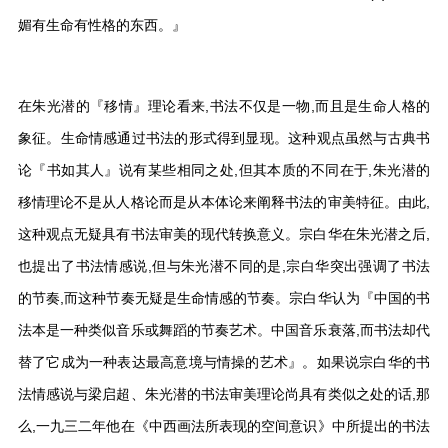
媚有生命有性格的东西。』
在朱光潜的『移情』理论看来,书法不仅是一物,而且是生命人格的
象征。生命情感通过书法的形式得到显现。这种观点虽然与古典书
论『书如其人』说有某些相同之处,但其本质的不同在于,朱光潜的
移情理论不是从人格论而是从本体论来阐释书法的审美特征。由此,
这种观点无疑具有书法审美的现代转换意义。宗白华在朱光潜之后,
也提出了书法情感说,但与朱光潜不同的是,宗白华突出强调了书法
的节奏,而这种节奏无疑是生命情感的节奏。宗白华认为『中国的书
法本是一种类似音乐或舞蹈的节奏艺术。中国音乐衰落,而书法却代
替了它成为一种表达最高意境与情操的艺术』。如果说宗白华的书
法情感说与梁启超、朱光潜的书法审美理论尚具有类似之处的话,那
么,一九三二年他在《中西画法所表现的空间意识》中所提出的书法