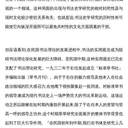
就的一个领域。这种局面的出现与书法史学研究的相对封闭性及与
现时文化较少密切关系有关。也就是说,书法史学研究的历时性有可
能使它向纵深开掘而可以避免共时性的文化方面因素的干扰。
但应该看到,在民国书法理论的发展进程中,书法的实用观念成为阻
碍书法理论深化发展的巨大障碍。至民国中期,这种实用观念已完全
支配了书法理论研究。一九三二年于右任发起成立『标准草书社』
并编辑出版《草书月刊》。由于于右任的极力倡导及他本人在社会
政治领域的巨大感召力,在他麾下很快聚集起一批同道。对标准草书
的倡导遂成为现代书法史上一场声势浩大的书法革新运动。这场运
动之所以能够在短时期内蓬勃开展起来,除了于右任本人的资望与登
高一呼的倡导之功外,这个时期章草研究全面展开的整体书学背景也
起到了巨大引导作用。『在民国初年到中期,我们在书体史研究上几