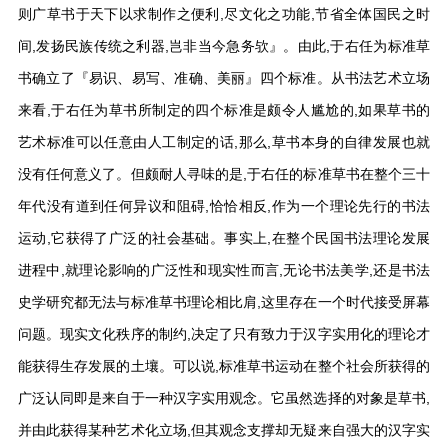
则广草书于天下以求制作之便利,尽文化之功能,节省全体国民之时
间,发扬民族传统之利器,岂非当今急务欤』。由此,于右任为标准草
书确立了『易识、易写、准确、美丽』四个标准。从书法艺术立场
来看,于右任为草书所制定的四个标准是颇令人尴尬的,如果草书的
艺术标准可以任意由人工制定的话,那么,草书本身的自律发展也就
没有任何意义了。但颇耐人寻味的是,于右任的标准草书在整个三十
年代没有道到任何异议和阻碍,恰恰相反,作为一个理论先行的书法
运动,它获得了广泛的社会基础。事实上,在整个民国书法理论发展
进程中,就理论影响的广泛性和现实性而言,无论书法美学,还是书法
史学研究都无法与标准草书理论相比肩,这里存在一个时代接受屏幕
问题。现实文化秩序的制约,决定了只有致力于汉字实用化的理论才
能获得生存发展的土壤。可以说,标准草书运动在整个社会所获得的
广泛认同即是来自于一种汉字实用观念。它虽然选择的对象是草书,
并由此获得某种艺术化立场,但其观念支撑却无疑来自强大的汉字实