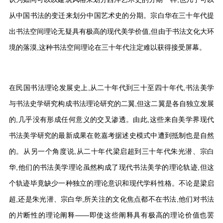
从中国书法的变迁来划分中国艺术史的分期。宗白华在三十年代提
出书法空间理论无疑具有极高的现代美学价值,但由于书法文化大环
境的落漠,这种书法空间理论在三十年代注定难以获得接受屏幕。
在民国书法理论发展史上,从二十年代到三十至四十年代,书法美学
与书法史学研究构成书法理论研究的二翼,但这二翼是各自独立发展
的,几乎没有形成任何意义的交叉渗透。由此,这些来自美学界现代
书法美学研究的最新成果在乾嘉考据述史模式中遭到抵制也是自然
的。从另一个角度说,从二十年代梁启超到三十年代朱光潜、宗白
华,他们的书法美学理论虽然构成了现代书法美学的理论轨迹,但这
个轨迹毕竟缺少一种独立的理论意识和现代学科性格。不论是梁启
超,还是朱光潜、宗白华,所关注的文化焦点都不在书法,他们对书法
的片断性的理论阐释——即使这些阐释具有极高的理论价值也罢