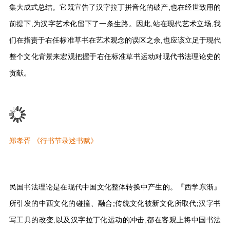
集大成式总结。它既宣告了汉字拉丁拼音化的破产,也在经世致用的
前提下,为汉字艺术化留下了一条生路。因此,站在现代艺术立场,我
们在指责于右任标准草书在艺术观念的误区之余,也应该立足于现代
整个文化背景来宏观把握于右任标准草书运动对现代书法理论史的
贡献。
郑孝胥 《行书节录述书赋》
民国书法理论是在现代中国文化整体转换中产生的。『西学东渐』
所引发的中西文化的碰撞、融合;传统文化被新文化所取代;汉字书
写工具的改变,以及汉字拉丁化运动的冲击,都在客观上将中国书法